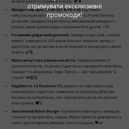
енергія для всієї родини в поїздці. 🏕️🔋
отримувати ексклюзивні
Швидка зарядка 22.5W (QC & PD 3.0):
Підтримка
промокоди!
найсучасніших протоколів Quick Charge та Power Delivery
дозволяє заряджати пристрої на максимальній швидкості.
Більше ніяких довгих годин очікування біля дротів. ⚡🚀
Розумний цифровий дисплей:
Завжди точно знай, скільки
енергії залишилося. LED-екран показує залишок заряду у
відсотках, що дозволяє вчасно планувати підзарядку самого
гіганта. 📊🔢
Мультипортова універсальність:
Завдяки наявності
декількох портів, ти можеш одночасно заряджати смартфон,
планшет та навушники. Один Temco — і всі твої девайси "в
строю". 📲🎧⌚
Надійність та безпека:
Вбудована система захисту від
перенапруги, короткого замикання та перегріву дбає про
безпеку як повербанка, так і підключеної до нього дорогої
електроніки. 🛡️🦾
Лаконічний Black Design:
Чорний матовий корпус виглядає
стильно та професійно, а міцна збірка гарантує довговічність
навіть при активному використанні в поїздках. 🖤🧱