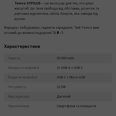
Temco SYP5225
— це аксесуар для тих, хто цінує
масштаб. Це твоя свобода від обставин, розеток та
раптових відключень світла. Енергія, яка завжди під
рукою.
Маршрут побудовано, гаджети заряджені. Твій Temco вже
готовий до великої подорожі! 🚀🔋💨
Характеристики
Ємність
50 000 mAh
Вихідні інтерфейси
2× USB-A + USB-C
Вхідні інтерфейси
USB-C + Micro-USB
Потужність
22.5W
Вид індикації
Дисплей
Призначення
Смартфони та планшети