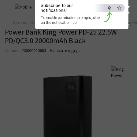
×
Subscribe to our
notifications!
To enable permission prompts, click
ESC
Каталог
Зарядка та живлення
Павербанки
Павербанки King P
on the notification icon
Power Bank King Power PD-25 22.5W
PD/QC3.0 20000mAh Black
Артикул:
П0000020683
Написати відгук