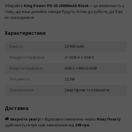
Обирайте
King Power PD-25 20000mAh Black
— це впевненість у
тому, що ваші девайси завжди будуть готові до роботи, де б ви
не знаходилися!
Характеристики
Ємність
20 000 mAh
Вихідні інтерфейси
2× USB-A + USB-C
Вхідні інтерфейси
USB-C + Micro-USB
Потужність
22.5W
Призначення
Смартфони та планшети
Доставка
🚚
Зверніть увагу:
> Відправка замовлень через
Нову Пошту
здійснюється при сумі замовлення від
249 грн