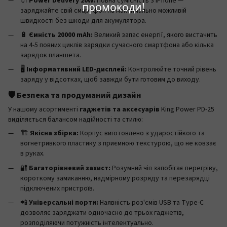
🔌
Power Delivery 20W:
Повна сумісність з iPhone —
промокоди!
заряджайте свій смартфон на максимально можливій
швидкості без шкоди для акумулятора.
🔋
Ємність 20000 mAh:
Великий запас енергії, якого вистачить
на 4-5 повних циклів зарядки сучасного смартфона або кілька
зарядок планшета.
🖥️
Інформативний LED-дисплей:
Контролюйте точний рівень
заряду у відсотках, щоб завжди бути готовим до виходу.
🛡️ Безпека та продуманий дизайн
У нашому асортименті
гаджетів та аксесуарів
King Power PD-25
виділяється балансом надійності та стилю:
🏗️
Якісна збірка:
Корпус виготовлено з ударостійкого та
вогнетривкого пластику з приємною текстурою, що не ковзає
в руках.
🔐
Багаторівневий захист:
Розумний чіп запобігає перегріву,
короткому замиканню, надмірному розряду та перезарядці
підключених пристроїв.
📲
Універсальні порти:
Наявність роз'ємів USB та Type-C
дозволяє заряджати одночасно до трьох гаджетів,
розподіляючи потужність інтелектуально.