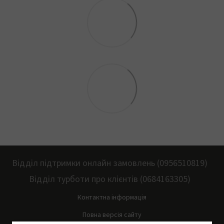
Відділ підтримки онлайн замовлень (0956510819)
Відділ турботи про клієнтів (0684163305)
Контактна інформація
Повна версія сайту