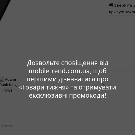
🚚
Зверніть 
при сумі замо
Дозвольте сповіщення від
mobiletrend.com.ua, щоб
першими дізнаватися про
«Товари тижня» та отримувати
ексклюзивні промокоди!
опомогою