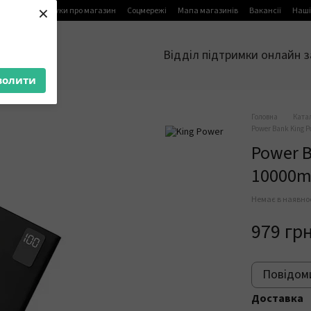
×
я
Блог
Відгуки про магазин
Соцмережі
Мапа магазинів
Вакансії
Наші
Відділ підтримки онлайн з
волити
Головна
Ката
Power Bank King P
Power B
10000m
Немає в наявно
979 гр
Повідоми
Доставка