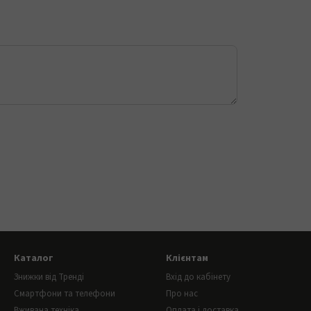
Каталог
Клієнтам
Знижки від Тренді
Вхід до кабінету
Смартфони та телефони
Про нас
Вживана техніка
Оплата і доставка