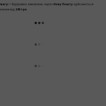
увагу:
> Відправка замовлень через
Нову Пошту
здійснюється
влення від
249 грн