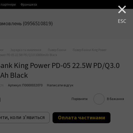
×
 партнери
Франшиза
ESC
амовлень (0956510819)
лог
Зарядка та живлення
Павербанки
Павербанки King Power
ower PD-05 22.5W PD/Q3.0 10000mAh Black
ank King Power PD-05 22.5W PD/Q3.0
Ah Black
сті
Артикул: П0000032070
Написати відгук
н
Порівняти
В бажання
ти, коли з'явиться
Оплата частинами