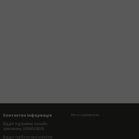
Контактна інформація
Ми в соцмережах
Відділ підтримки онлайн
замовлень (0956510819)
Відділ турботи про клієнтів