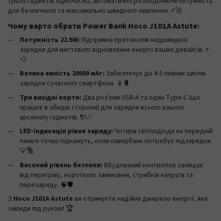
трьох гаджетів одночасно, автоматично розподіляючи потужність
для безпечного та максимально швидкого живлення. ⚡️🚀
Чому варто обрати Power Bank Hoco J101A Astute:
Потужність 22.5W:
Підтримка протоколів надшвидкої
зарядки для миттєвого відновлення енергії ваших девайсів. ⚡️
💨
Велика ємність 20000 мАг:
Забезпечує до 4-5 повних циклів
зарядки сучасного смартфона. 📱🔋
Три вихідні порти:
Два роз'єми USB-A та один Type-C (що
працює в обидві сторони) для зарядки всього вашого
арсеналу гаджетів. 🔌✅
LED-індикація рівня заряду:
Чотири світлодіоди на передній
панелі точно підкажуть, коли павербанк потребує підзарядки.
💡🔢
Високий рівень безпеки:
Вбудований контролер захищає
від перегріву, короткого замикання, стрибків напруги та
перезаряду. 🧠🛡️
З
Hoco J101A Astute
ви отримуєте надійне джерело енергії, яке
завжди під рукою! 🏆