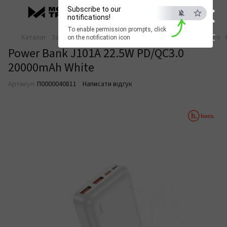
×
Subscribe to our
notifications!
To enable permission prompts, click
ESC
Каталог
Зарядка та живлення
Павербанки
Павербанки Hoco
on the notification icon
Power Bank J101A 22.5W PD/QC3.0
20000mAh White
Артикул:
П0000040811
Написати відгук