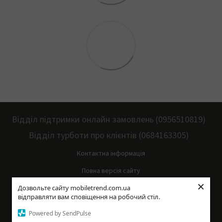
Відділ підтримки онлайн замовлень (0956510819)
Відділ турботи про клієнтів (0684163305)
Контактна інформація
Повна версія сайту
×
Дозвольте сайту mobiletrend.com.ua
Мапа сайту
відправляти вам сповіщення на робочий стіл.
© 2014—2026
Powered by SendPulse
Укр
Рус