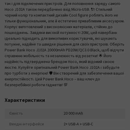
так і для підключених пристроїв. Для поповнення заряду самого
Hoco J102A також передбачено вхід Micro-USB. 🔌 Стильний
чорний колір та компактний дизайн Cool figure роблять його не
тільки функціональним, але й естетично привабливим аксесуаром.
Корпус виготовлений з високоякісних матеріалів, стійких до
пошкоджень. Завдяки високій потужності 20W, цей павербанк
ідеально підходить для вимогливих користувачів, які шукають
потужне, надійне та швидке рішення для своїх пристроїв. Оберіть
Power Bank Hoco J102A 20000mAh PD20W/QC3.0 Black, щоб відчути
справжню мобільність та незалежність від розетки! 🌟 Його
надійність підтверджена брендом Hoco, який відомий своєю
якістю. Купуйте оригінальний Power Bank Hoco J102A і забудьте
про турботи з енергією! 🛡️ Він створений для забезпечення вашої
енергостійкості. Цей Power Bank Hoco – ваш ключ до
безперебійної роботи гаджетів! 💯
Характеристики
Ємність
20 000 mAh
Вихідні інтерфейси
2× USB-A + USB-C