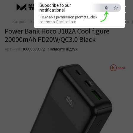
×
Subscribe to our
notifications!
To enable permission prompts, click
ESC
Каталог
Зарядка та живлення
Павербанки
Павербанки Hoco
on the notification icon
Power Bank Hoco J102A Cool figure
20000mAh PD20W/QC3.0 Black
Артикул:
П0000030572
Написати відгук