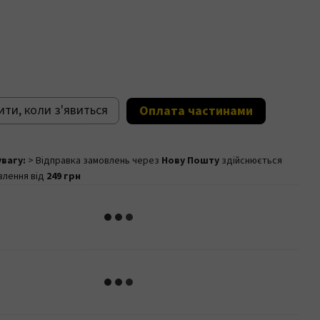
ти, коли з'явиться
Оплата частинами
увагу:
> Відправка замовлень через
Нову Пошту
здійснюється
влення від
249 грн