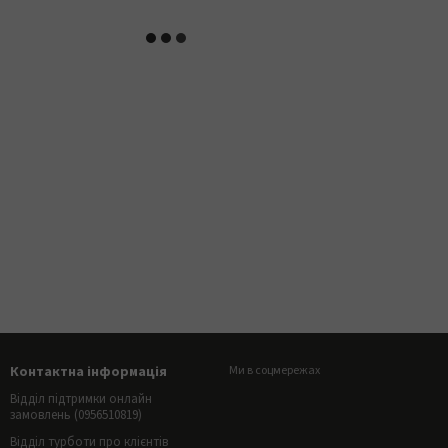
Контактна інформація
Ми в соцмережах
Відділ підтримки онлайн
замовлень (0956510819)
Відділ турботи про клієнтів