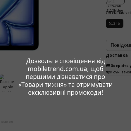
Об'єм пам'яті
512 ГБ
Повідоми
Доставка
Дозвольте сповіщення від
🚚
Зверніть 
mobiletrend.com.ua, щоб
при сумі замо
першими дізнаватися про
«Товари тижня» та отримувати
ексклюзивні промокоди!
опомогою