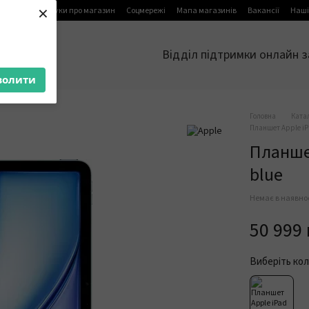
×
я
Блог
Відгуки про магазин
Соцмережі
Мапа магазинів
Вакансії
Наші
Відділ підтримки онлайн з
волити
Головна
Ката
Планшет Apple iPa
Планшет
blue
Немає в наявно
50 999
Виберіть кол