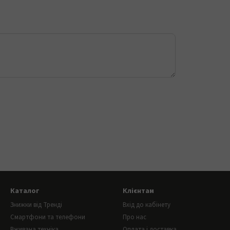
Каталог
Клієнтам
Знижки від Тренді
Вхід до кабінету
Смартфони та телефони
Про нас
Вживана техніка
Оплата і доставка