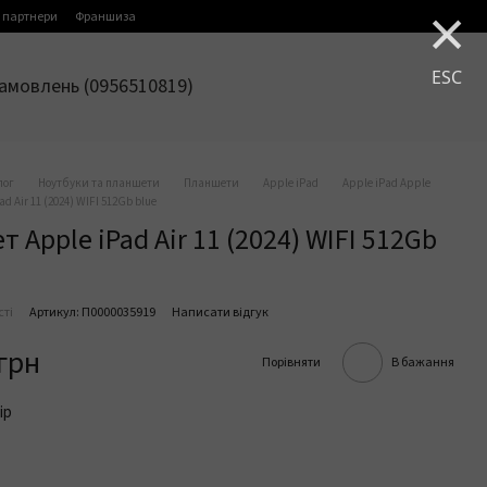
×
 партнери
Франшиза
ESC
амовлень (0956510819)
лог
Ноутбуки та планшети
Планшети
Apple iPad
Apple iPad Apple
d Air 11 (2024) WIFI 512Gb blue
 Apple iPad Air 11 (2024) WIFI 512Gb
сті
Артикул: П0000035919
Написати відгук
 грн
Порівняти
В бажання
ір