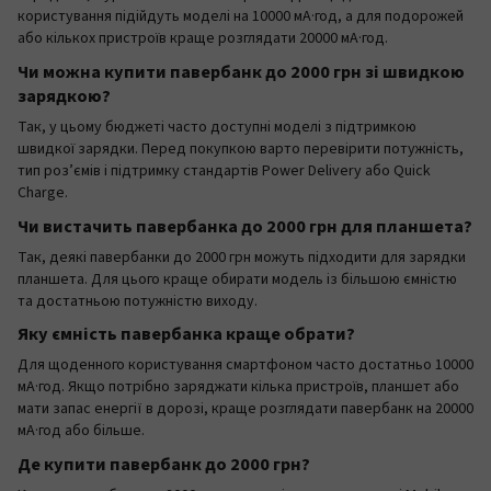
користування підійдуть моделі на 10000 мА·год, а для подорожей
або кількох пристроїв краще розглядати 20000 мА·год.
Чи можна купити павербанк до 2000 грн зі швидкою
зарядкою?
Так, у цьому бюджеті часто доступні моделі з підтримкою
швидкої зарядки. Перед покупкою варто перевірити потужність,
тип роз’ємів і підтримку стандартів Power Delivery або Quick
Charge.
Чи вистачить павербанка до 2000 грн для планшета?
Так, деякі павербанки до 2000 грн можуть підходити для зарядки
планшета. Для цього краще обирати модель із більшою ємністю
та достатньою потужністю виходу.
Яку ємність павербанка краще обрати?
Для щоденного користування смартфоном часто достатньо 10000
мА·год. Якщо потрібно заряджати кілька пристроїв, планшет або
мати запас енергії в дорозі, краще розглядати павербанк на 20000
мА·год або більше.
Де купити павербанк до 2000 грн?