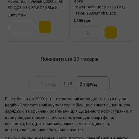
Power Bank VEGER 20000 mAh
Hoco
Power Bank Hoco J72A Easy
PD QC3.0 3A 20W C20 Black
Travel 20000mAh Black
1 899 грн
1 199 грн
Показати ще 20 товарів
Назад
Вперед
1
з 3
Павербанки до 2000 грн — це хороший вибір для тих, хто шукає
надійний портативний акумулятор із більшою ємністю, швидшою
зарядкою та зручними роз’ємами для щоденного користування. У
цьому бюджеті можна підібрати модель для смартфона,
планшета, бездротових навушників, смарт-годинника,
портативної колонки або інших гаджетів.
У цьому ціновому сегменті часто доступні павербанки з ємністю