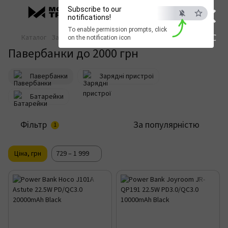
×
Subscribe to our
notifications!
To enable permission prompts, click
ESC
Каталог
Зарядка та живлення
Павербанки
on the notification icon
Павербанки до 2000 грн
Павербанки
Зарядні пристрої
Батарейки
Фільтр
За популярністю
1
Ціна, грн
729 – 1 999