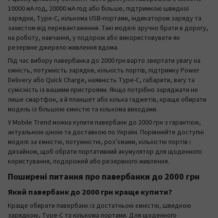
10000 мА·год, 20000 мА·год або більше, підтримкою швидкої
зарядки, Type-C, кількома USB-портами, індикатором заряду та
захистом від перевантаження. Такі моделі зручно брати в дорогу,
на роботу, навчання, у подорож або використовувати як
резервне джерело живлення вдома.
Під час вибору павербанка до 2000 грн варто звертати увагу на
ємність, потужність зарядки, кількість портів, підтримку Power
Delivery або Quick Charge, наявність Type-C, габарити, вагу та
сумісність із вашими пристроями. Якщо потрібно заряджати не
лише смартфон, а й планшет або кілька гаджетів, краще обирати
модель із більшою ємністю та кількома виходами.
У Mobile Trend можна купити павербанк до 2000 грн з гарантією,
актуальною ціною та доставкою по Україні. Порівнюйте доступні
моделі за ємністю, потужністю, роз’ємами, кількістю портів і
дизайном, щоб обрати портативний акумулятор для щоденного
користування, подорожей або резервного живлення.
Поширені питання про павербанки до 2000 грн
Який павербанк до 2000 грн краще купити?
Краще обирати павербанк із достатньою ємністю, швидкою
зарядкою, Type-C та кількома портами. Для щоденного