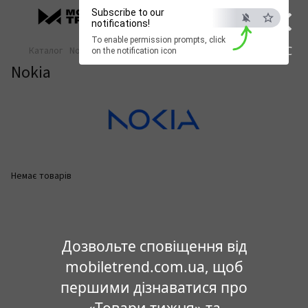
×
Subscribe to our
notifications!
To enable permission prompts, click
ESC
Каталог
Nokia
on the notification icon
Nokia
Немає товарів
Дозвольте сповіщення від
mobiletrend.com.ua, щоб
першими дізнаватися про
«Товари тижня» та