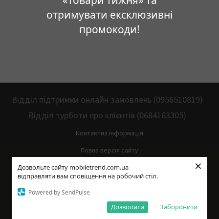
отримувати ексклюзивні
промокоди!
Відділ підтримки онлайн замовлень (0956510819)
Відділ турботи про клієнтів (0684163305)
Контактна інформація
Повна версія сайту
×
Дозвольте сайту mobiletrend.com.ua
Мапа сайту
відправляти вам сповіщення на робочий стіл.
© 2014—2026
Powered by SendPulse
Укр
Рус
Дозволити
Заборонити