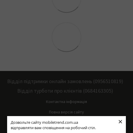
Відділ підтримки онлайн замовлень (0956510819)
Відділ турботи про клієнтів (0684163305)
Контактна інформація
Повна версія сайту
×
Дозвольте сайту mobiletrend.com.ua
Мапа сайту
відправляти вам сповіщення на робочий стіл.