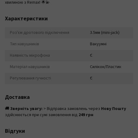
хвилиною з Remax! 🌟💫
Характеристики
Роз'єм дротового підключення
3.5мм (mini-jack)
Тип навушників
Вакуумні
Наявність мікрофона
Є
Матеріал навушників
Силікон/Пластик
Регулювання гучності
Є
Доставка
🚚
Зверніть увагу:
> Відправка замовлень через
Нову Пошту
здійснюється при сумі замовлення від
249 грн
Відгуки