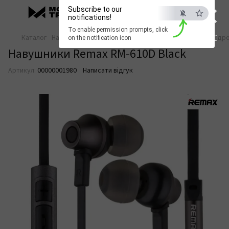
×
Subscribe to our
notifications!
To enable permission prompts, click
ESC
Каталог
Навушники та аудіо
Дротові навушники
Вакуумні (дро
on the notification icon
Навушники Remax RM-610D Black
Артикул:
00000001980
Написати відгук