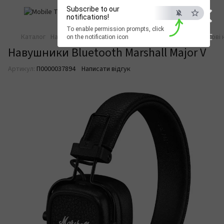
×
Subscribe to our
notifications!
To enable permission prompts, click
ESC
Каталог
Навушники та аудіо
Накладні навушники
Бездротові 
on the notification icon
Навушники Bluetooth Marshall Major V
Артикул:
П0000037894
Написати відгук