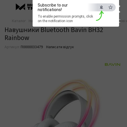
×
Subscribe to our
notifications!
To enable permission prompts, click
ESC
Каталог
Навушники та аудіо
Накладні навушники
Бездротові 
on the notification icon
Навушники Bluetooth Bavin BH32
Rainbow
Артикул:
П0000033479
Написати відгук