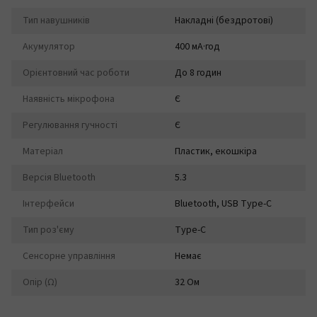
Тип навушників
Накладні (бездротові)
Акумулятор
400 мА·год
Орієнтовний час роботи
До 8 годин
Наявність мікрофона
Є
Регулювання гучності
Є
Матеріал
Пластик, екошкіра
Версія Bluetooth
5.3
Інтерфейси
Bluetooth, USB Type-C
Тип роз'єму
Type-C
Сенсорне управління
Немає
Опір (Ω)
32 Ом