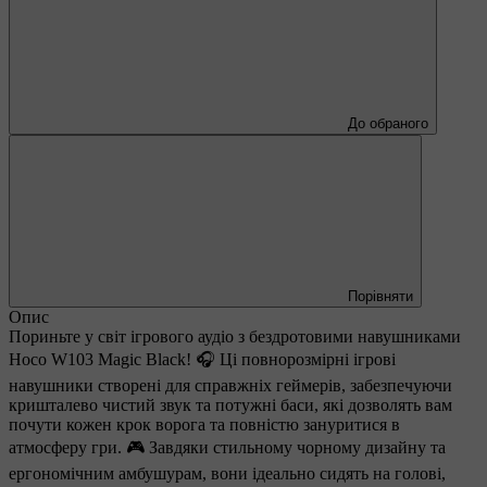
До обраного
Порівняти
Опис
Пориньте у світ ігрового аудіо з бездротовими навушниками
Hoco W103 Magic Black! 🎧 Ці повнорозмірні ігрові
навушники створені для справжніх геймерів, забезпечуючи
кришталево чистий звук та потужні баси, які дозволять вам
почути кожен крок ворога та повністю зануритися в
атмосферу гри. 🎮 Завдяки стильному чорному дизайну та
ергономічним амбушурам, вони ідеально сидять на голові,