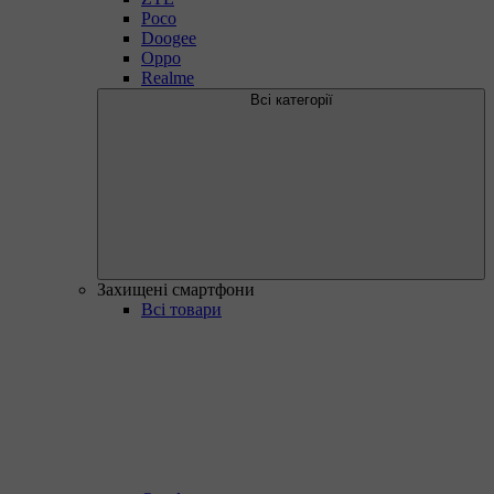
Poco
Doogee
Oppo
Realme
Всі категорії
Захищені смартфони
Всі товари