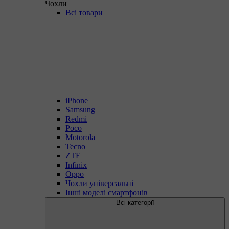
Чохли
Всі товари
iPhone
Samsung
Redmi
Poco
Motorola
Tecno
ZTE
Infinix
Oppo
Чохли універсальні
Інші моделі смартфонів
Всі категорії