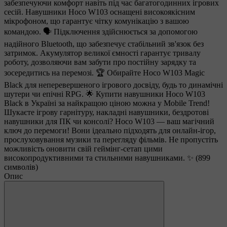
забезпечуючи комфорт навіть під час багатогодинних ігрових
сесій. Навушники Hoco W103 оснащені високоякісним
мікрофоном, що гарантує чітку комунікацію з вашою
командою. 🗣️ Підключення здійснюється за допомогою
надійного Bluetooth, що забезпечує стабільний зв'язок без
затримок. Акумулятор великої ємності гарантує тривалу
роботу, дозволяючи вам забути про постійну зарядку та
зосередитись на перемозі. 🏆 Обирайте Hoco W103 Magic
Black для неперевершеного ігрового досвіду, будь то динамічні
шутери чи епічні RPG. 🌟 Купити навушники Hoco W103
Black в Україні за найкращою ціною можна у Mobile Trend!
Шукаєте ігрову гарнітуру, накладні навушники, бездротові
навушники для ПК чи консолі? Hoco W103 — ваш магічний
ключ до перемоги! Вони ідеально підходять для онлайн-ігор,
прослуховування музики та перегляду фільмів. Не пропустіть
можливість оновити свій геймінг-сетап цими
високопродуктивними та стильними навушниками. ✨ (899
символів)
Опис