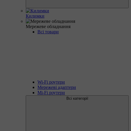
Килимки
Мережеве обладнання
Всі товари
Wi-Fi роутери
Мережеві адаптери
Mi-Fi роутери
Всі категорії