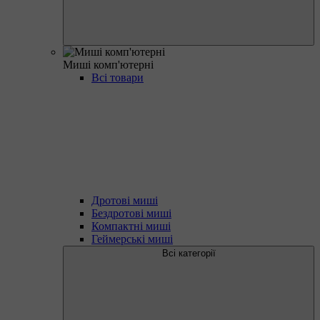
Миші комп'ютерні
Всі товари
Дротові миші
Бездротові миші
Компактні миші
Геймерські миші
Всі категорії