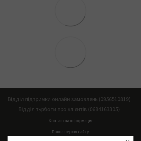
Відділ підтримки онлайн замовлень (0956510819)
Відділ турботи про клієнтів (0684163305)
Контактна інформація
Повна версія сайту