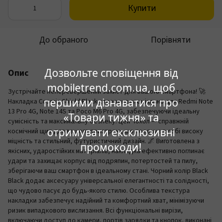
Купити
До обраного
Порівняти
Дозвольте сповіщення від
Опис
mobiletrend.com.ua, щоб
Зустрічайте неперевершений захист для вашого смартфона! 🚀
першими дізнаватися про
Накладка Cosmic Shield Black створена спеціально для Redmi Note
13 Pro 4G, Note 14S та Poco M6 Pro 4G, забезпечуючи ідеальну
«Товари тижня» та
сумісність та максимальну безпеку. Цей чохол — справжній
отримувати ексклюзивні
космічний щит для вашого пристрою, що поєднує в собі високу
міцність та стильний, футуристичний дизайн. 🌌 Виготовлена з
промокоди!
якісних, ударостійких матеріалів, накладка ефективно поглинає
удари та захищає корпус від подряпин, потертостей та пилу,
зберігаючи ваш смартфон в ідеальному стані. Чорний колір Black
Black додає аксесуару універсальної елегантності та солідності,
що чудово пасує до будь-якого стилю. Особлива текстура
накладки забезпечує надійний та комфортний хват, мінімізуючи
ризик випадкового вислизання. Всі функціональні вирізи,
включаючи доступ до камери, портів зарядки та кнопок, виконані