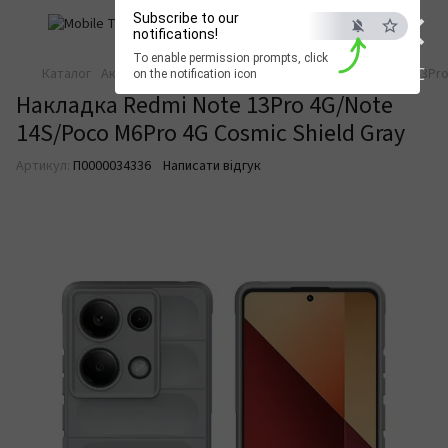
×
Subscribe to our
notifications!
To enable permission prompts, click
ESC
Каталог
Аксесуари для смартфонів
Накладка Redmi Note 13Pro
on the notification icon
Накладка Redmi Note 13Pro 4G/Note
14S/Poco M6Pro 4G Cosmic Shield Gray
Артикул:
П0000034336
Написати відгук