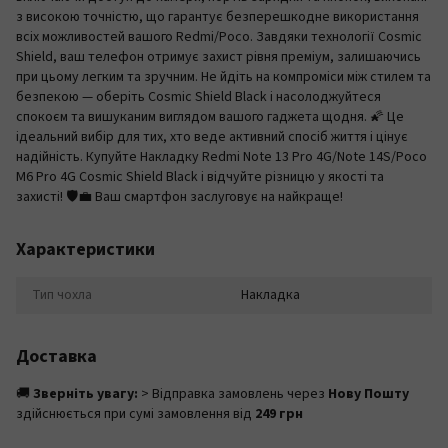
з високою точністю, що гарантує безперешкодне використання
всіх можливостей вашого Redmi/Poco. Завдяки технології Cosmic
Shield, ваш телефон отримує захист рівня преміум, залишаючись
при цьому легким та зручним. Не йдіть на компроміси між стилем та
безпекою — оберіть Cosmic Shield Black і насолоджуйтеся
спокоєм та вишуканим виглядом вашого гаджета щодня. 🌠 Це
ідеальний вибір для тих, хто веде активний спосіб життя і цінує
надійність. Купуйте Накладку Redmi Note 13 Pro 4G/Note 14S/Poco
M6 Pro 4G Cosmic Shield Black і відчуйте різницю у якості та
захисті! 🛡️💼 Ваш смартфон заслуговує на найкраще!
Характеристики
Тип чохла
Накладка
Доставка
🚚
Зверніть увагу:
> Відправка замовлень через
Нову Пошту
здійснюється при сумі замовлення від
249 грн