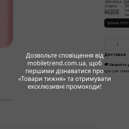
Модель
Iphone 16 P
Дозвольте сповіщення від
Доставка
mobiletrend.com.ua, щоб
🚚
Зверніть 
першими дізнаватися про
при сумі замо
«Товари тижня» та отримувати
ексклюзивні промокоди!
опомогою