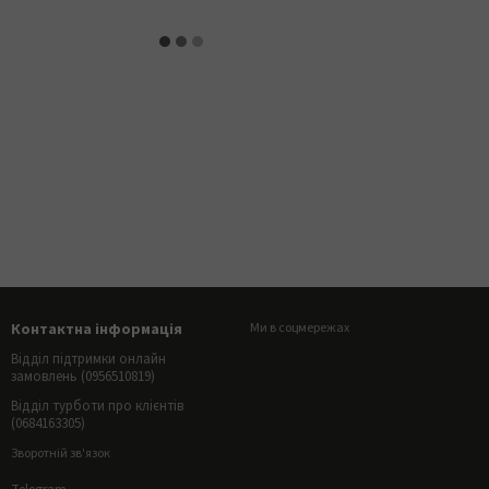
Контактна інформація
Ми в соцмережах
Відділ підтримки онлайн
замовлень (0956510819)
Відділ турботи про клієнтів
(0684163305)
Зворотній зв'язок