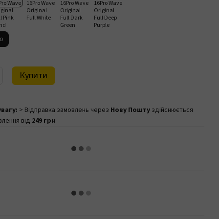
ro
Купити
увагу:
> Відправка замовлень через
Нову Пошту
здійснюється
влення від
249 грн