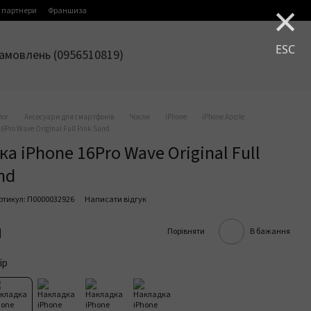
×
 партнери
Франшиза
ESC
амовлень (0956510819)
лог
Аксесуари для смартфонів
Чохли
iPhone
iPhone Apple
6Pro Wave Original Full Pink Sand
а iPhone 16Pro Wave Original Full
nd
ртикул: П0000032926
Написати відгук
н
Порівняти
В бажання
ір