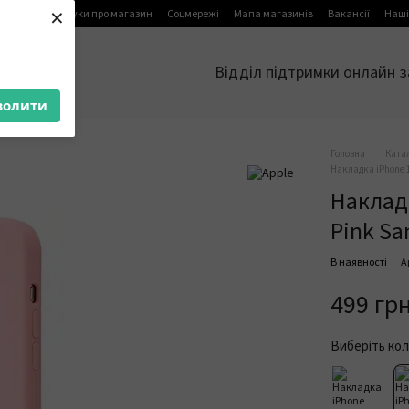
×
я
Блог
Відгуки про магазин
Соцмережі
Мапа магазинів
Вакансії
Наші
Відділ підтримки онлайн з
волити
Головна
Ката
Накладка iPhone 1
Накладк
Pink Sa
В наявності
А
499 гр
Виберіть кол