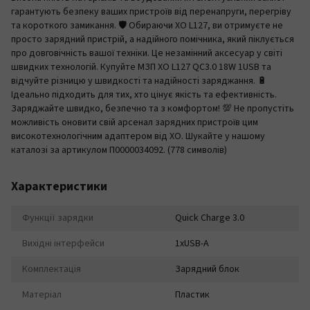
гарантують безпеку ваших пристроїв від перенапруги, перегріву
та короткого замикання. 🛡️ Обираючи XO L127, ви отримуєте не
просто зарядний пристрій, а надійного помічника, який піклується
про довговічність вашої техніки. Це незамінний аксесуар у світі
швидких технологій. Купуйте МЗП XO L127 QC3.0 18W 1USB та
відчуйте різницю у швидкості та надійності заряджання. 🔋
Ідеально підходить для тих, хто цінує якість та ефективність.
Заряджайте швидко, безпечно та з комфортом! 💯 Не пропустіть
можливість оновити свій арсенал зарядних пристроїв цим
високотехнологічним адаптером від XO. Шукайте у нашому
каталозі за артикулом П0000034092. (778 символів)
Характеристики
Функції зарядки
Quick Charge 3.0
Вихідні інтерфейси
1xUSB-A
Комплектація
Зарядний блок
Матеріал
Пластик