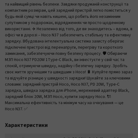
та найвищий рівень безпеки. Завдяки продуманій конструкції та
компактним розмірам, цей зарядний пристрій легко поміститься у
будь-якій сумці чи навіть кишені, що робить його незамінним
супутником у подорожах, відрядженнях чи просто щоденному
використанні. ✈️ Незалежно від того, де ви знаходитесь – вдома, в
офісі чи в дорозі – Hoco N37 забезпечить стабільну та ефективну
зарядку. Вбудована інтелектуальна система захисту оберігає
підключені пристрої від перенапруги, перегріву та короткого
замикання, забезпечуючи повну безпеку процесу. 🛡️ Обираючи
МЗП Hoco N37 PD20W 1Type-C Black, ви інвестуєте у свій час та
спокій, отримуючи швидку, надійну і безпечну зарядку. Зробіть
своє життя зручнішим та швидшим з Hoco! 🔋 Купуйте прямо зараз
та відчуйте різницю у швидкості зарядки! Шукайте за ключовими
словами: зарядний пристрій Hoco, Hoco N37, PD 20W, Type-C
зарядка, швидка зарядка для iPhone, мережевий адаптер Black,
зарядний блок 20W, МЗП Hoco, купити зарядку Hoco. 🔌
Максимальна ефективність та мінімум часу на очікування — це
Hoco N37. ✅
Характеристики