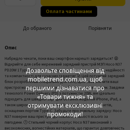
Оплата частинами
До обраного
Порівняти
Опис
Набридло чекати, поки ваш смартфон нарешті зарядиться? 😩
Відкрийте для себе мережевий зарядний пристрій МЗП Hoco N37
Дозвольте сповіщення від
PD20W 1Type-C Black — ідеальне поєднання швидкості, надійності
та компактності для сучасних гаджетів! 🚀 Цей потужний зарядний
mobiletrend.com.ua, щоб
блок розроблений спеціально для того, щоб забезпечити ваші
першими дізнаватися про
пристрої максимально швидким та безпечним живленням. Завдяки
технології Power Delivery (PD) з потужністю 20W, він ідеально
«Товари тижня» та
підходить для швидкої зарядки останніх моделей iPhone, iPad, а
отримувати ексклюзивні
також широкого спектру Android-смартфонів та планшетів,
оснащених портом Type-C. Забудьте про повільну зарядку: Hoco
промокоди!
N37 поверне ваш пристрій до повної готовності всього за
півгодини. 🕒 Стильний чорний корпус Hoco N37 виконаний з
високоякісних, вогнестійких матеріалів, що гарантує довговічність