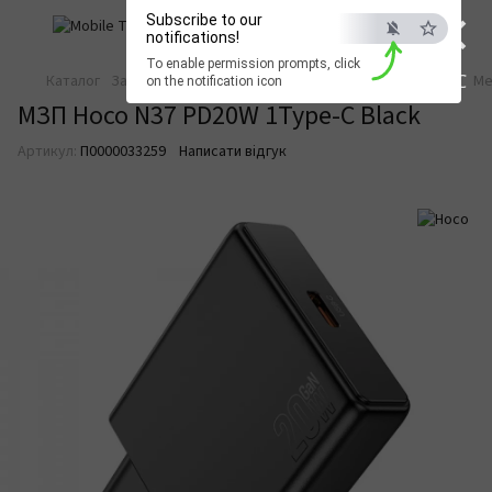
×
Subscribe to our
notifications!
To enable permission prompts, click
ESC
Каталог
Зарядка та живлення
Зарядні пристрої
Мережеві
Ме
on the notification icon
МЗП Hoco N37 PD20W 1Type-C Black
Артикул:
П0000033259
Написати відгук