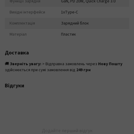
Функції зарядки
GaN, PD 20W, Quick Charge 3.0
Вихідні інтерфейси
1xType-C
Комплектація
Зарядний блок
Матеріал
Пластик
Доставка
🚚
Зверніть увагу:
> Відправка замовлень через
Нову Пошту
здійснюється при сумі замовлення від
249 грн
Відгуки
Додайте перший відгук