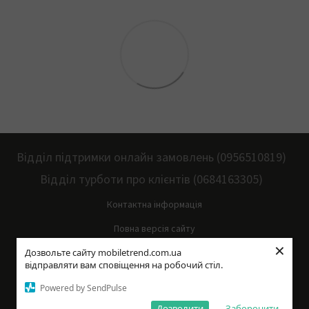
Відділ підтримки онлайн замовлень (0956510819)
Відділ турботи про клієнтів (0684163305)
Контактна інформація
Повна версія сайту
×
Дозвольте сайту mobiletrend.com.ua
Мапа сайту
відправляти вам сповіщення на робочий стіл.
© 2014—2026
Powered by SendPulse
Укр
Рус
Дозволити
Заборонити