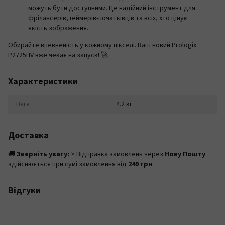
можуть бути доступними. Це надійний інструмент для
фрілансерів, геймерів-початківців та всіх, хто цінує
якість зображення.
Обирайте впевненість у кожному пікселі. Ваш новий Prologix
P2725HV вже чекає на запуск! 🚀
Характеристики
Вага
4.2 кг
Доставка
🚚
Зверніть увагу:
> Відправка замовлень через
Нову Пошту
здійснюється при сумі замовлення від
249 грн
Відгуки