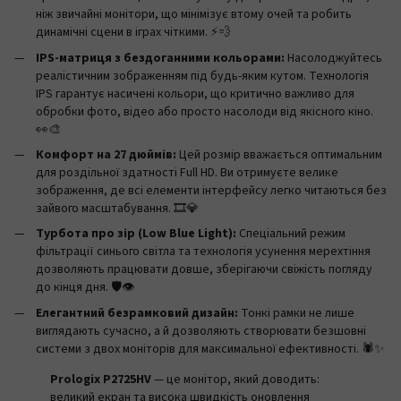
ніж звичайні монітори, що мінімізує втому очей та робить
динамічні сцени в іграх чіткими. ⚡💨
IPS-матриця з бездоганними кольорами:
Насолоджуйтесь
реалістичним зображенням під будь-яким кутом. Технологія
IPS гарантує насичені кольори, що критично важливо для
обробки фото, відео або просто насолоди від якісного кіно.
👀🎨
Комфорт на 27 дюймів:
Цей розмір вважається оптимальним
для роздільної здатності Full HD. Ви отримуєте велике
зображення, де всі елементи інтерфейсу легко читаються без
зайвого масштабування. 🎞️💎
Турбота про зір (Low Blue Light):
Спеціальний режим
фільтрації синього світла та технологія усунення мерехтіння
дозволяють працювати довше, зберігаючи свіжість погляду
до кінця дня. 🛡️👁️
Елегантний безрамковий дизайн:
Тонкі рамки не лише
виглядають сучасно, а й дозволяють створювати безшовні
системи з двох моніторів для максимальної ефективності. 🕷️✨
Prologix P2725HV
— це монітор, який доводить:
великий екран та висока швидкість оновлення