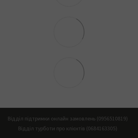
Відділ підтримки онлайн замовлень (0956510819)
Відділ турботи про клієнтів (0684163305)