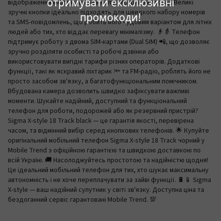
отримувати ексклюзивні
відображення інформації навіть при яскравому сонці. Великі
зручні кнопки ідеально підходять для швидкого набору номерів
промокоди!
та SMS-повідомлень, що робить його чудовим варіантом для літніх
людей або тих, хто віддає перевагу мінімалізму. 👴👵 Телефон
підтримує роботу з двома SIM-картами (Dual SIM) 📲, що дозволяє
зручно розділяти особисті та робочі дзвінки або
використовувати вигідні тарифи різних операторів. Додаткові
функції, такі як яскравий ліхтарик 🔦 та FM-радіо, роблять його не
просто засобом зв'язку, а багатофункціональним помічником.
Вбудована камера дозволить швидко зафіксувати важливі
моменти. Шукайте надійний, доступний та функціональний
телефон для роботи, подорожей або як резервний пристрій?
Sigma X-style 18 Track black — це гарантія якості, перевірена
часом, та відмінний вибір серед кнопкових телефонів. 🌟 Купуйте
оригінальний мобільний телефон Sigma X-style 18 Track чорний у
Mobile Trend з офіційною гарантією та швидкою доставкою по
всій Україні. 🚚 Насолоджуйтесь простотою та надійністю щодня!
Це ідеальний мобільний телефон для тих, хто шукає максимальну
автономність і не хоче переплачувати за зайві функції. 🔋📱 Sigma
X-style — ваш надійний супутник у світі зв'язку. Доступна ціна та
бездоганний сервіс гарантовані Mobile Trend. 💯