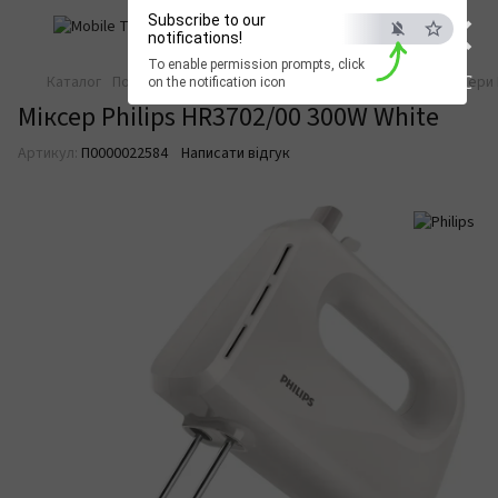
×
Subscribe to our
notifications!
To enable permission prompts, click
ESC
Каталог
Побутова техніка
Техніка для кухні
Міксери
Міксери 
on the notification icon
Міксер Philips HR3702/00 300W White
Артикул:
П0000022584
Написати відгук