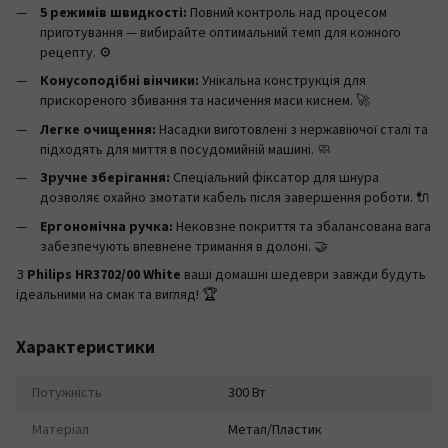
5 режимів швидкості:
Повний контроль над процесом
приготування — вибирайте оптимальний темп для кожного
рецепту. ⚙️
Конусоподібні вінчики:
Унікальна конструкція для
прискореного збивання та насичення маси киснем. 🚀
Легке очищення:
Насадки виготовлені з нержавіючої сталі та
підходять для миття в посудомийній машині. 🧼
Зручне зберігання:
Спеціальний фіксатор для шнура
дозволяє охайно змотати кабель після завершення роботи. 🔌
Ергономічна ручка:
Нековзне покриття та збалансована вага
забезпечують впевнене тримання в долоні. 🤝
З
Philips HR3702/00 White
ваші домашні шедеври завжди будуть
ідеальними на смак та вигляд! 🏆
Характеристики
Потужність
300 Вт
Матеріал
Метал/Пластик