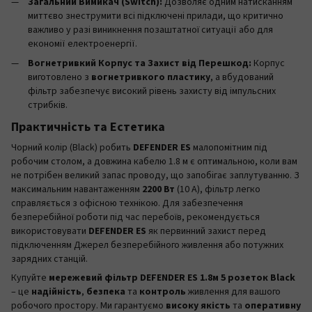
Загальний Вимикач (Switch):
Дозволяє одним натисканням
миттєво знеструмити всі підключені прилади, що критично
важливо у разі виникнення позаштатної ситуації або для
економії електроенергії.
Вогнетривкий Корпус та Захист від Перешкод:
Корпус
виготовлено з
вогнетривкого пластику
, а вбудований
фільтр забезпечує високий рівень захисту від імпульсних
стрибків.
Практичність та Естетика
Чорний колір (Black) робить
DEFENDER ES
малопомітним під
робочим столом, а довжина кабелю 1.8 м є оптимальною, коли вам
не потрібен великий запас проводу, що запобігає заплутуванню. З
максимальним навантаженням
2200 Вт
(10 А), фільтр легко
справляється з офісною технікою. Для забезпечення
безперебійної роботи під час перебоїв, рекомендується
використовувати
DEFENDER ES
як первинний захист перед
підключенням
Джерел безперебійного живлення
або
потужних
зарядних станцій
.
Купуйте
мережевий фільтр DEFENDER ES 1.8м 5 розеток Black
– це
надійність
,
безпека
та
контроль
живлення для вашого
робочого простору. Ми гарантуємо
високу якість
та
оперативну