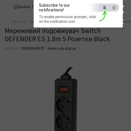
×
Subscribe to our
notifications!
To enable permission prompts, click
ESC
Каталог
Енергостійкість
Енергостійкість Defender
Мережевий 
on the notification icon
Мережевий подовжувач Switch
DEFENDER ES 1.8m 5 Розетки Black
Артикул:
П0000040079
Написати відгук