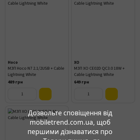
Hoco
XO
МЗП Hoco N7 2.1/2USB + Cable
МЗП XO CE02D QC3.0 18W +
Lightning White
Cable Lightning White
489 грн
649 грн
Дозвольте сповіщення від
mobiletrend.com.ua, щоб
першими дізнаватися про