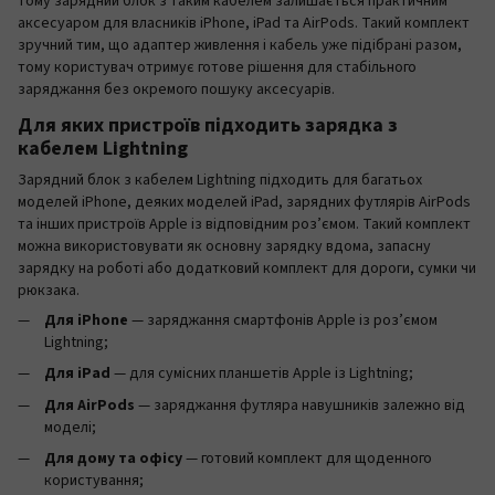
тому зарядний блок з таким кабелем залишається практичним
аксесуаром для власників iPhone, iPad та AirPods. Такий комплект
зручний тим, що адаптер живлення і кабель уже підібрані разом,
тому користувач отримує готове рішення для стабільного
заряджання без окремого пошуку аксесуарів.
Для яких пристроїв підходить зарядка з
кабелем Lightning
Зарядний блок з кабелем Lightning підходить для багатьох
моделей iPhone, деяких моделей iPad, зарядних футлярів AirPods
та інших пристроїв Apple із відповідним роз’ємом. Такий комплект
можна використовувати як основну зарядку вдома, запасну
зарядку на роботі або додатковий комплект для дороги, сумки чи
рюкзака.
Для iPhone
— заряджання смартфонів Apple із роз’ємом
Lightning;
Для iPad
— для сумісних планшетів Apple із Lightning;
Для AirPods
— заряджання футляра навушників залежно від
моделі;
Для дому та офісу
— готовий комплект для щоденного
користування;