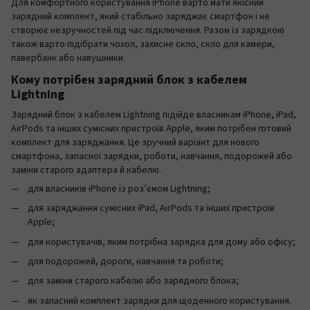
Для комфортного користування iPhone варто мати якісний
зарядний комплект, який стабільно заряджає смартфон і не
створює незручностей під час підключення. Разом із зарядкою
також варто підібрати чохол, захисне скло, скло для камери,
павербанк або навушники.
Кому потрібен зарядний блок з кабелем
Lightning
Зарядний блок з кабелем Lightning підійде власникам iPhone, iPad,
AirPods та інших сумісних пристроїв Apple, яким потрібен готовий
комплект для заряджання. Це зручний варіант для нового
смартфона, запасної зарядки, роботи, навчання, подорожей або
заміни старого адаптера й кабелю.
для власників iPhone із роз’ємом Lightning;
для заряджання сумісних iPad, AirPods та інших пристроїв
Apple;
для користувачів, яким потрібна зарядка для дому або офісу;
для подорожей, дороги, навчання та роботи;
для заміни старого кабелю або зарядного блока;
як запасний комплект зарядки для щоденного користування.