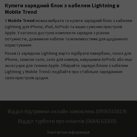
Купити зарядний блок з кабелем Lightning в
Mobile Trend
У
Mobile Trend
можна вибрати та купити зарядний блок з кабелем
Lightning для iPhone, iPad, AirPods та інших сумісних пристроїв
Apple. У каталозі доступні комплекти зарядки з різною
потужністю, довжиною кабелю та можливостями для щоденного
користування.
Разом із зарядкою Lightning варто підібрати павербанк, чохол для
iPhone, захисне скло, скло для камери, навушники AirPods або інші
аксесуари для техніки Apple. Обирайте зарядні блоки з кабелем
Lightning у Mobile Trend і подбайте про стабільне заряджання
своїх пристроїв щодня.
Відділ підтримки онлайн замовлень (0956510819)
Відділ турботи про клієнтів (0684163305)
Контактна інформація