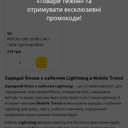
«Товари тижня» та
отримувати ексклюзивні
промокоди!
XO
МЗП XO L90C 2USB/2.4A +
Cable Lightning White
329 грн
Зарядні блоки з кабелем Lightning в Mobile Trend
Зарядний блок з кабелем Lightning
— це готовий комплект для
заряджання смартфонів iPhone, планшетів iPad, навушників
AirPods та інших сумісних пристроїв Apple із роз’ємом Lightning. В
інтернет-магазині
Mobile Trend
можна купити зарядку з кабелем
Lightning для дому, офісу, роботи, навчання, подорожей і
щоденного користування технікою Apple.
Кабель
Lightning
використовується в багатьох пристроях Apple,