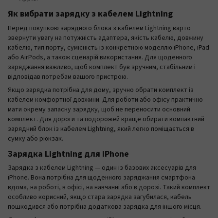
Як вибрати зарядку з кабелем Lightning
Перед покупкою зарядного блока з кабелем Lightning варто
звернути увагу на потужність адаптера, якість кабелю, довжину
кабелю, тип порту, сумісність із конкретною моделлю iPhone, iPad
або AirPods, а також сценарій використання. Для щоденного
заряджання важливо, щоб комплект був зручним, стабільним і
відповідав потребам вашого пристрою.
Якщо зарядка потрібна для дому, зручно обрати комплект із
кабелем комфортної довжини. Для роботи або офісу практично
мати окрему запасну зарядку, щоб не переносити основний
комплект. Для дороги та подорожей краще обирати компактний
зарядний блок із кабелем Lightning, який легко поміщається в
сумку або рюкзак.
Зарядка Lightning для iPhone
Зарядка з кабелем Lightning — один із базових аксесуарів для
iPhone. Вона потрібна для щоденного заряджання смартфона
вдома, на роботі, в офісі, на навчанні або в дорозі. Такий комплект
особливо корисний, якщо стара зарядка загубилася, кабель
пошкодився або потрібна додаткова зарядка для іншого місця.