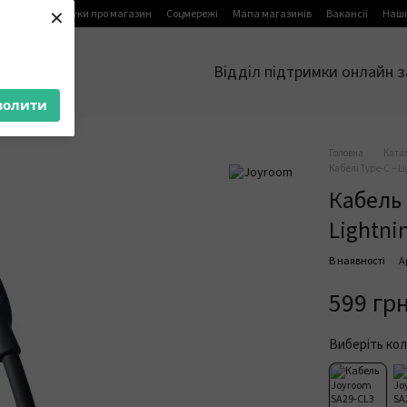
×
я
Блог
Відгуки про магазин
Соцмережі
Мапа магазинів
Вакансії
Наші
Відділ підтримки онлайн з
волити
Головна
Ката
Кабелі Type-C – L
Кабель 
Lightni
В наявності
А
599 гр
Виберіть кол