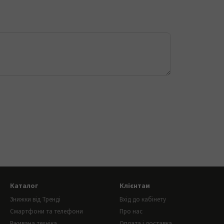
Каталог
Клієнтам
Знижки від Тренді
Вхід до кабінету
Смартфони та телефони
Про нас
Вживана техніка
Оплата і доставка