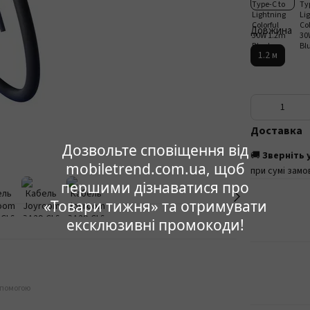
Довжина
1.2 м
Доставка
Дозвольте сповіщення від
🚚
Зверніть 
mobiletrend.com.ua, щоб
при сумі замо
першими дізнаватися про
«Товари тижня» та отримувати
ексклюзивні промокоди!
опомогою