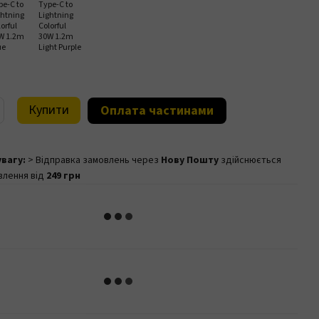
Купити
Оплата частинами
увагу:
> Відправка замовлень через
Нову Пошту
здійснюється
влення від
249 грн