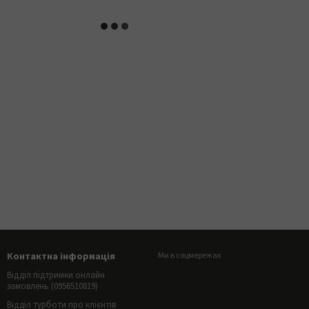
Контактна інформація
Ми в соцмережах
Відділ підтримки онлайн
замовлень (0956510819)
Відділ турботи про клієнтів