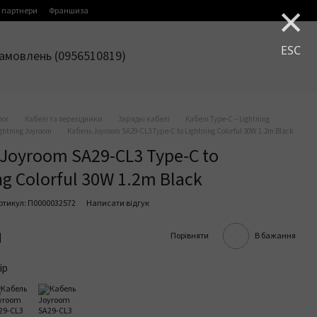
×
 партнери
Франшиза
ESC
амовлень (0956510819)
лог
Кабелі та перехідники
Зарядні кабелі
Кабелі Type-C – Lightning
ightning Joyroom
Кабель Joyroom SA29-CL3 Type-C to Lightning Colorful 30W 1.2m Black
Joyroom SA29-CL3 Type-C to
ng Colorful 30W 1.2m Black
ртикул: П0000032572
Написати відгук
н
Порівняти
В бажання
ір