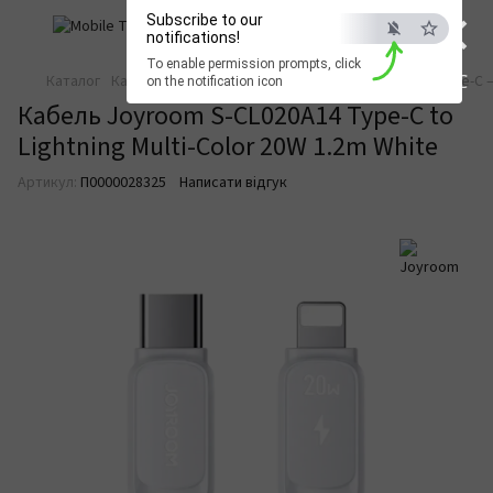
×
Subscribe to our
notifications!
To enable permission prompts, click
ESC
Каталог
Кабелі та перехідники
Зарядні кабелі
Кабелі Type-C –
on the notification icon
Кабель Joyroom S-CL020A14 Type-C to
Lightning Multi-Color 20W 1.2m White
Артикул:
П0000028325
Написати відгук