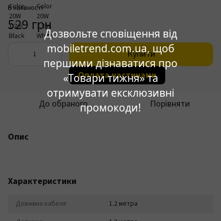
В наявності
529 грн
Дозвольте сповіщення від
mobiletrend.com.ua, щоб
Купити
першими дізнаватися про
Оплата частинами
«Товари тижня» та
отримувати ексклюзивні
До обраного
Порівняти
промокоди!
Опис
Характеристики
Довжина кабеля
1.2 метра