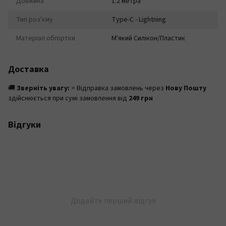
Довжина
1.2 метра
Тип роз'єму
Type-C - Lightning
Матеріал обгортки
М'який Силікон/Пластик
Доставка
🚚
Зверніть увагу:
> Відправка замовлень через
Нову Пошту
здійснюється при сумі замовлення від
249 грн
Відгуки
Додайте перший відгук