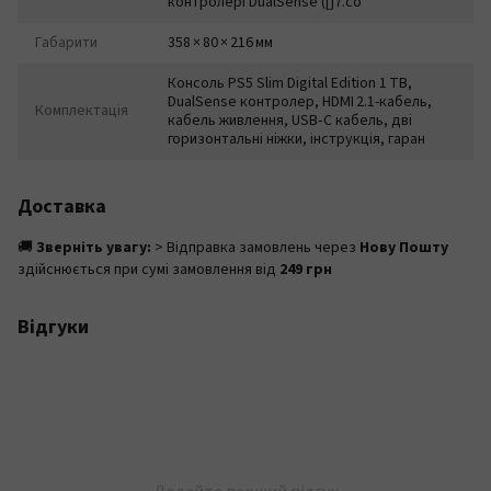
контролері DualSense ([j7.co
Габарити
358 × 80 × 216 мм
Консоль PS5 Slim Digital Edition 1 TB,
DualSense контролер, HDMI 2.1-кабель,
Комплектація
кабель живлення, USB‑C кабель, дві
горизонтальні ніжки, інструкція, гаран
Доставка
🚚
Зверніть увагу:
> Відправка замовлень через
Нову Пошту
здійснюється при сумі замовлення від
249 грн
Відгуки