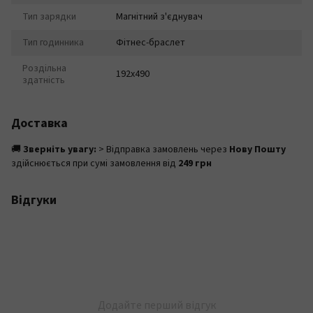
Тип зарядки
Магнітний з'єднувач
Тип годинника
Фітнес-браслет
Роздільна
192x490
здатність
Доставка
🚚
Зверніть увагу:
> Відправка замовлень через
Нову Пошту
здійснюється при сумі замовлення від
249 грн
Відгуки
Додайте перший відгук