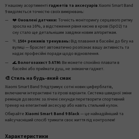
У нашому асортименті
гаджетів та аксесуарів
Xiaomi Smart Band
9 виділяється точністю своїх вимірювань:
❤️
Оновлені датчики:
Точність моніторингу серцевого ритму
зросла на 16%, а відстеження рівня кисню в крові (SpO2) та
сну стало ще детальнішим завдяки новим алгоритмам.
🏃
150+ режимів тренувань:
Від плавання в басейні до бігу на
вулиці — браслет автоматично розпізнає вашу активність та
надає професійні поради щодо відновлення.
🌊
Вологозахист 5 ATM:
Ви можете спокійно плавати в
басейні або приймати душ, не знімаючи гаджет.
🎨 Стиль на будь-який смак
Xiaomi Smart Band 9 підтримує сотні нових циферблатів,
включаючи інтерактивні та ігрові варіанти. Система швидкої зміни
ремінців дозволяє за лічені секунди перетворити спортивний
трекер на елегантний аксесуар або навіть стильний кулон.
Обирайте
Xiaomi Smart Band 9 Black
— це найнадійніший та
найсучасніший спосіб тримати своє життя під контролем!
Характеристики