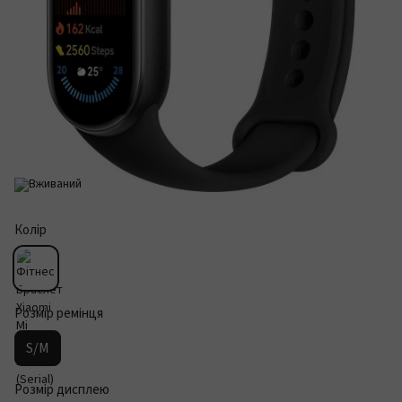
Колір
Розмір ремінця
S/M
Розмір дисплею