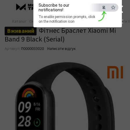
×
Subscribe to our
notifications!
To enable permission prompts, click
ESC
Каталог
Смарт-годинники
Фітнес-браслети
Фітнес-браслети X
on the notification icon
Фітнес Браслет Xiaomi Mi
Вживаний
Band 9 Black (Serial)
Артикул:
П0000033020
Написати відгук