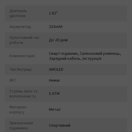
Діагональ
1.62"
дисплею
Акумулятор
233mAh
Орієнтовний час
До 20 днів
роботи
Смарт-годинник, Силіконовий ремінець,
Комплектація
Зарядний кабель, Інструкція
Тип Матриці
AMOLED
NFC
Немає
Ступінь пило та
5 ATM
вологозахисту
Матеріал
Метал
корпусу
Призначення
Спортивний
годинника