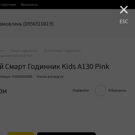
×
 партнери
Франшиза
ESC
амовлень (0956510819)
лог
Смарт-годинники
Дитячі смарт-годинники
динник Kids A130 Pink
 Смарт Годинник Kids A130 Pink
ртикул: П0000033065
Написати відгук
рн
Порівняти
В бажання