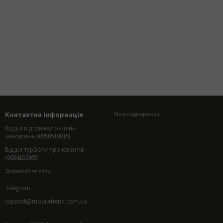
Контактна інформація
Ми в соцмережах
Відділ підтримки онлайн
замовлень (0956510819)
Відділ турботи про клієнтів
(0684163305)
Зворотній зв'язок
Telegram
support@mobiletrend.com.ua