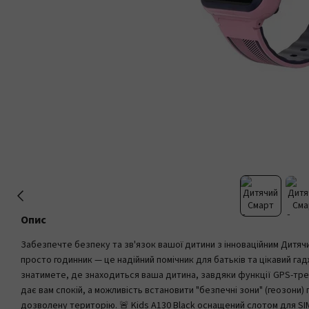
Опис
Забезпечте безпеку та зв'язок вашої дитини з інноваційним Дитячи
просто годинник — це надійний помічник для батьків та цікавий га
знатимете, де знаходиться ваша дитина, завдяки функції GPS-трек
дає вам спокій, а можливість встановити "безпечні зони" (геозони
дозволену територію. 🚨 Kids A130 Black оснащений слотом для S