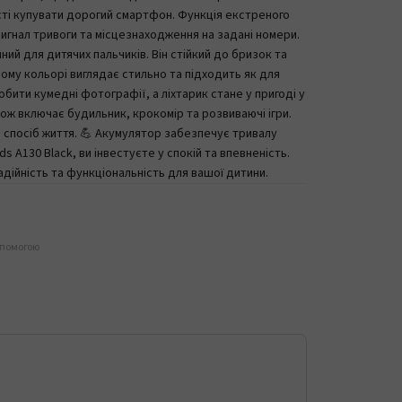
ості купувати дорогий смартфон. Функція екстреного
игнал тривоги та місцезнаходження на задані номери.
ний для дитячих пальчиків. Він стійкий до бризок та
ному кольорі виглядає стильно та підходить як для
обити кумедні фотографії, а ліхтарик стане у пригоді у
кож включає будильник, крокомір та розвиваючі ігри.
 спосіб життя. 💪 Акумулятор забезпечує тривалу
 A130 Black, ви інвестуєте у спокій та впевненість.
дійність та функціональність для вашої дитини.
опомогою