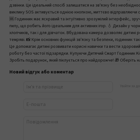
дзвінки. Це ідеальний спосіб залишатися на зв'язку без необхідн
виклику SOS активується однією кнопкою, миттєво відправляючи с
🆘 Годинник має яскравий та інтуїтивно зрозумілий інтерфейс, зруч
пилу, що робить його ідеальним для активних ігор. 💧 Дизайн у чор
хлопчиків, так і для дівчаток. Вбудована камера дозволяє дитині р
темряві. 📸 Крім основних функцій зв'язку та безпеки, годинник та
Це допомагає дитині розвивати корисні навички та вести здоровий
роботу без частої підзарядки. Купуючи Дитячий Смарт Годинник Kids
Зробіть подарунок, який піклується про найдорожче! 🎁 Оберіть на
Новий відгук або коментар
Увійти за д