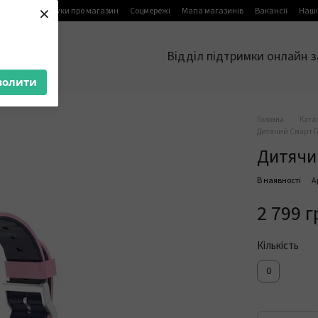
×
я
Блог
Відгуки про магазин
Соцмережі
Мапа магазинів
Вакансії
Наші
Відділ підтримки онлайн з
волити
Головна
Ката
Дитячий Смарт Го
Дитячий
В наявності
А
2 799 г
Кількість
0