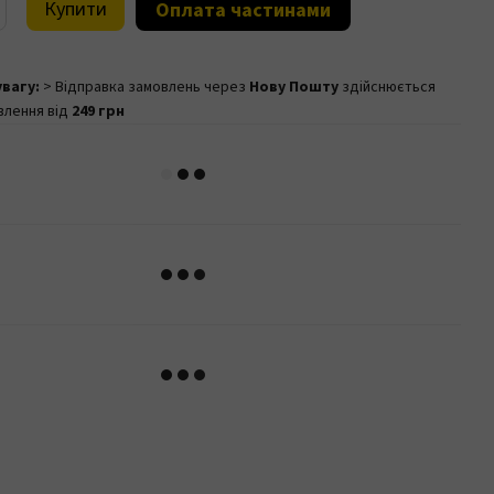
Купити
Оплата частинами
увагу:
> Відправка замовлень через
Нову Пошту
здійснюється
влення від
249 грн