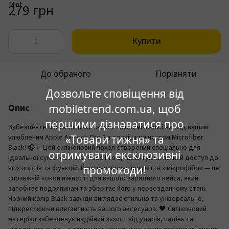
279 грн
Купити
До обраного
Порівняти
Дозвольте сповіщення від
Опис
mobiletrend.com.ua, щоб
першими дізнаватися про
Забезпечте максимальний захист та преміальний вигляд вашим
улюбленим Apple AirPods Pro 2 з розкішним чохлом Microfiber
«Товари тижня» та
Black! 🎧✨ Цей силіконовий чохол створений спеціально для
отримувати ексклюзивні
ідеальної сумісності з AirPods Pro 2, гарантуючи легкий доступ до
всіх портів та функцій. Його внутрішнє покриття з мікрофібри — це
промокоди!
справжній кокон ніжності для вашого зарядного кейса, який
запобігає подряпинам та зберігає його у первозданному стані.
Чорний колір Black завжди виглядає стильно та універсально,
підкреслюючи елегантність вашого аксесуара. 🖤 Силіконовий
матеріал забезпечує надійний захист від ударів, падінь та