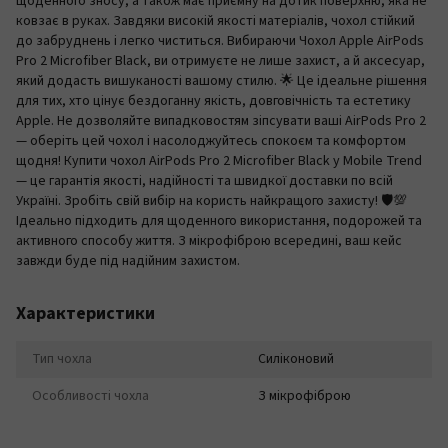
щоденного зносу, а також має приємну на дотик поверхню, яка не
ковзає в руках. Завдяки високій якості матеріалів, чохол стійкий
до забруднень і легко чиститься. Вибираючи Чохол Apple AirPods
Pro 2 Microfiber Black, ви отримуєте не лише захист, а й аксесуар,
який додасть вишуканості вашому стилю. 🌟 Це ідеальне рішення
для тих, хто цінує бездоганну якість, довговічність та естетику
Apple. Не дозволяйте випадковостям зіпсувати ваші AirPods Pro 2
— оберіть цей чохол і насолоджуйтесь спокоєм та комфортом
щодня! Купити чохол AirPods Pro 2 Microfiber Black у Mobile Trend
— це гарантія якості, надійності та швидкої доставки по всій
Україні. Зробіть свій вибір на користь найкращого захисту! 🛡️💯
Ідеально підходить для щоденного використання, подорожей та
активного способу життя. З мікрофіброю всередині, ваш кейс
завжди буде під надійним захистом.
Характеристики
Тип чохла
Силіконовий
Особливості чохла
З мікрофіброю