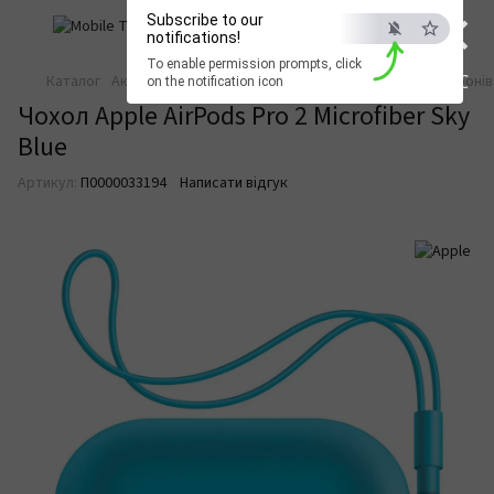
×
Subscribe to our
notifications!
To enable permission prompts, click
ESC
Каталог
Аксесуари для смартфонів
Аксесуари для смартфонів
on the notification icon
Чохол Apple AirPods Pro 2 Microfiber Sky
Blue
Артикул:
П0000033194
Написати відгук