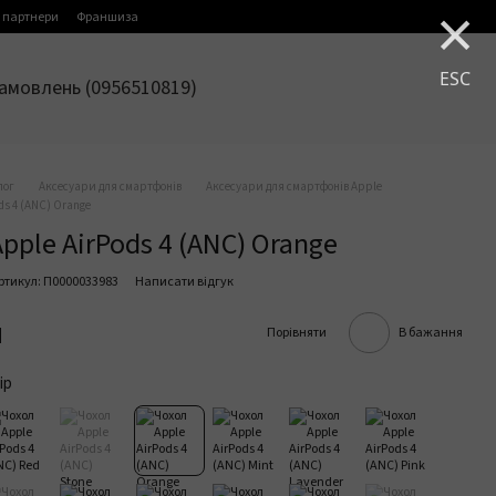
×
 партнери
Франшиза
ESC
амовлень (0956510819)
лог
Аксесуари для смартфонів
Аксесуари для смартфонів Apple
ds 4 (ANC) Orange
pple AirPods 4 (ANC) Orange
ртикул: П0000033983
Написати відгук
н
Порівняти
В бажання
ір