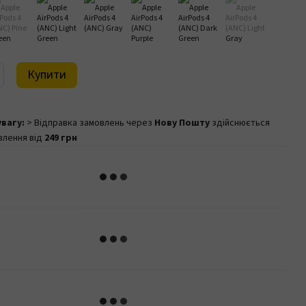
Купити
увагу:
> Відправка замовлень через
Нову Пошту
здійснюється
влення від
249 грн