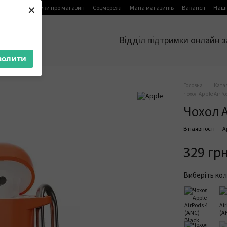
×
я
Блог
Відгуки про магазин
Соцмережі
Мапа магазинів
Вакансії
Наші
Відділ підтримки онлайн з
волити
Головна
Ката
Чохол Apple AirPo
Чохол A
В наявності
А
329 гр
Виберіть кол