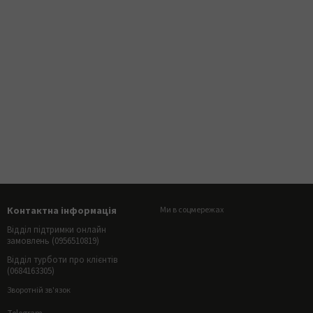
Контактна інформація
Ми в соцмережах
Відділ підтримки онлайн
замовлень (0956510819)
Відділ турботи про клієнтів
(0684163305)
Зворотній зв'язок