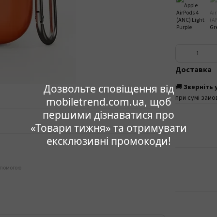
Доставка
Дозвольте сповіщення від
🚚
Зверніть 
при сумі замо
mobiletrend.com.ua, щоб
першими дізнаватися про
«Товари тижня» та отримувати
ексклюзивні промокоди!
опомогою