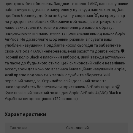
пристроєм без обмежень. Завдяки технології ANC, ваші навушники
забезпечують ідеальне занурення у музику, а наш чохол подбає
про їхню безпеку, де б ви не були — у спортзалі 🏋️, на прогулянці
чи у щоденних поїздках. Обираючи цей чохол, ви отримуєте не
лише захист, але й стильне доповнення до вашого образу,
підкреслюючи мінімалістичний та преміальний вигляд ваших Apple
AirPods. Не дозволяйте щоденним ризикам зіпсувати ваші
улюблені навушники. Придбайте чохол сьогодні та забезпечте
своїм AirPods 4 (ANC) неперевершений захист та довговічність 🛡️.
Чорний колір Black є класичним вибором, який завжди актуальний
та пасує до будь-якого стилю. Цей силіконовий кейс є незамінним
аксесуаром для кожного власника інноваційних навушників Apple,
який прагне подовжити їх термін служби та зберегти їхній
первісний вигляд ✨. Отримайте свій ідеальний чохол та
насолоджуйтесь безпечним використанням AirPods щодня! 🎧
Купити якісний захисний чохол для Apple AirPods 4 (ANC) Black в
Україні за вигідною ціною. (782 символи)
Характеристики
Тип чохла
Силіконовий