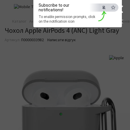
×
Subscribe to our
notifications!
To enable permission prompts, click
ESC
Каталог
Аксесуари для смартфонів
Аксесуари для смартфонів
on the notification icon
Чохол Apple AirPods 4 (ANC) Light Gray
Артикул:
П0000033982
Написати відгук