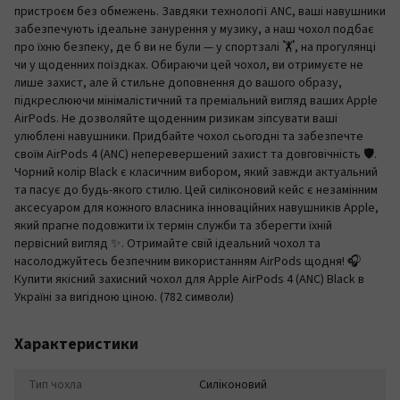
пристроєм без обмежень. Завдяки технології ANC, ваші навушники
забезпечують ідеальне занурення у музику, а наш чохол подбає
про їхню безпеку, де б ви не були — у спортзалі 🏋️, на прогулянці
чи у щоденних поїздках. Обираючи цей чохол, ви отримуєте не
лише захист, але й стильне доповнення до вашого образу,
підкреслюючи мінімалістичний та преміальний вигляд ваших Apple
AirPods. Не дозволяйте щоденним ризикам зіпсувати ваші
улюблені навушники. Придбайте чохол сьогодні та забезпечте
своїм AirPods 4 (ANC) неперевершений захист та довговічність 🛡️.
Чорний колір Black є класичним вибором, який завжди актуальний
та пасує до будь-якого стилю. Цей силіконовий кейс є незамінним
аксесуаром для кожного власника інноваційних навушників Apple,
який прагне подовжити їх термін служби та зберегти їхній
первісний вигляд ✨. Отримайте свій ідеальний чохол та
насолоджуйтесь безпечним використанням AirPods щодня! 🎧
Купити якісний захисний чохол для Apple AirPods 4 (ANC) Black в
Україні за вигідною ціною. (782 символи)
Характеристики
Тип чохла
Силіконовий