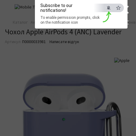
×
Subscribe to our
notifications!
To enable permission prompts, click
ESC
Каталог
Аксесуари для смартфонів
Аксесуари для смартфонів
on the notification icon
Чохол Apple AirPods 4 (ANC) Lavender
Артикул:
П0000033981
Написати відгук