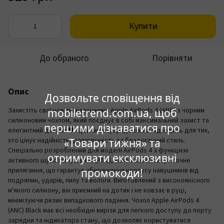
Купити
До обраного
Порівняти
Опис
Дозвольте сповіщення від
Захистіть свої новітні навушники Apple AirPods 4 (ANC) з чорним
mobiletrend.com.ua, щоб
силіконовим чохлом, який поєднує в собі максимальний захист та
першими дізнаватися про
елегантний дизайн 🖤. Цей аксесуар ідеально підходить для тих,
хто цінує надійність, довговічність та бездоганний стиль.
«Товари тижня» та
Спеціально розроблений для моделі AirPods 4 з функцією
отримувати ексклюзивні
активного шумозаглушення (ANC), чохол забезпечує точне
прилягання, що гарантує збереження корпусу навушників від
промокоди!
подряпин, ударів, пилу та вологи. Виготовлений з високоякісного
м'якого силікону, він приємний на дотик і не ковзає в руці,
мінімізуючи ризик випадкового падіння. Чохол Apple AirPods 4
(ANC) Black має всі необхідні вирізи для легкого доступу до порту
зарядки та індикатора стану, що дозволяє користуватися