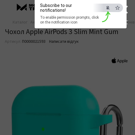
×
Subscribe to our
notifications!
To enable permission prompts, click
ESC
Каталог
Аксесуари для смартфонів
Аксесуари для смартфонів
on the notification icon
Чохол Apple AirPods 3 Slim Mint Gum
Артикул:
П0000021593
Написати відгук