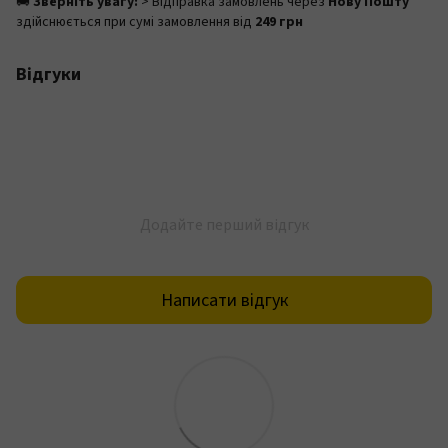
🚚
Зверніть увагу:
> Відправка замовлень через
Нову Пошту
здійснюється при сумі замовлення від
249 грн
Відгуки
Додайте перший відгук
Написати відгук