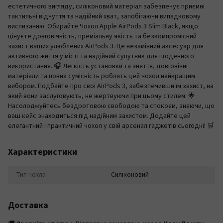
естетичного вигляду, силіконовий матеріал забезпечує приємні
тактильні відчуття та надійний хват, запобігаючи випадковому
вислизанню. Обирайте Чохол Apple AirPods 3 Slim Black, якщо
цінуєте довговічність, преміальну якість та безкомпромісний
захист ваших улюблених AirPods 3. Це незамінний аксесуар для
активного життя у місті та надійний супутник для щоденного
використання. 🎧 Легкість установки та зняття, довговічні
матеріали та повна сумісність роблять цей чохол найкращим
вибором. Подбайте про свої AirPods 3, забезпечивши їм захист, на
який вони заслуговують, не жертвуючи при цьому стилем. 🌟
Насолоджуйтесь бездротовою свободою та спокоєм, знаючи, що
ваш кейс знаходиться під надійним захистом. Додайте цей
елегантний і практичний чохол у свій арсенал гаджетів сьогодні! 🛒
Характеристики
Тип чохла
Силіконовий
Доставка