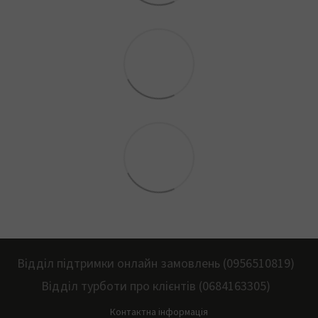
Відділ підтримки онлайн замовлень (0956510819)
Відділ турботи про клієнтів (0684163305)
Контактна інформація