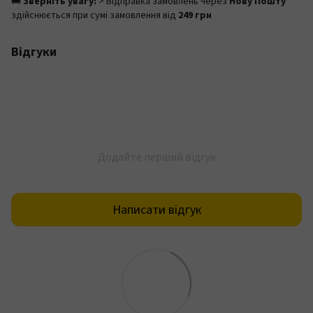
🚚
Зверніть увагу:
> Відправка замовлень через
Нову Пошту
здійснюється при сумі замовлення від
249 грн
Відгуки
Додайте перший відгук
Написати відгук