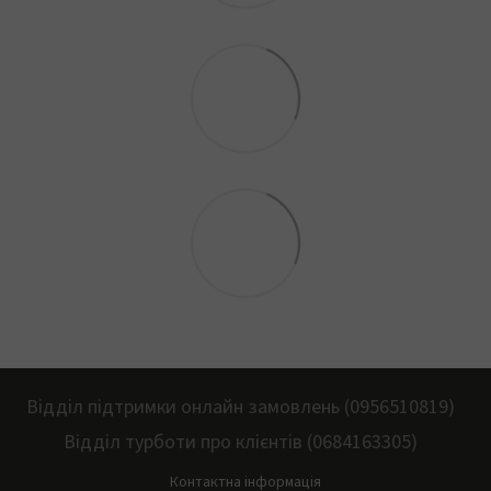
Відділ підтримки онлайн замовлень (0956510819)
Відділ турботи про клієнтів (0684163305)
Контактна інформація