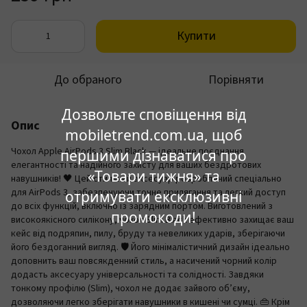
Купити
До обраного
Порівняти
Дозвольте сповіщення від
Опис
mobiletrend.com.ua, щоб
Чохол Apple AirPods 3 Slim Black — ідеальне поєднання
першими дізнаватися про
елегантності та надійного захисту для ваших бездротових
«Товари тижня» та
навушників! 🖤 Цей стильний аксесуар розроблений спеціально
для AirPods 3, забезпечуючи точне прилягання та легкий доступ
отримувати ексклюзивні
до всіх функцій, включно із зарядним портом. Виготовлений з
промокоди!
високоякісного силікону, чохол Slim Black ефективно захищає ваш
кейс від подряпин, пилу, бруду та невеликих ударів, зберігаючи
його бездоганний вигляд. 🛡️ Його мінімалістичний дизайн ідеально
доповнить ваш повсякденний стиль, а насичений чорний колір
додасть аксесуару універсальності та солідності. Завдяки
тонкому профілю (Slim), чохол не додає зайвого об’єму,
дозволяючи легко зберігати навушники в кишені чи сумці. 👜 Крім