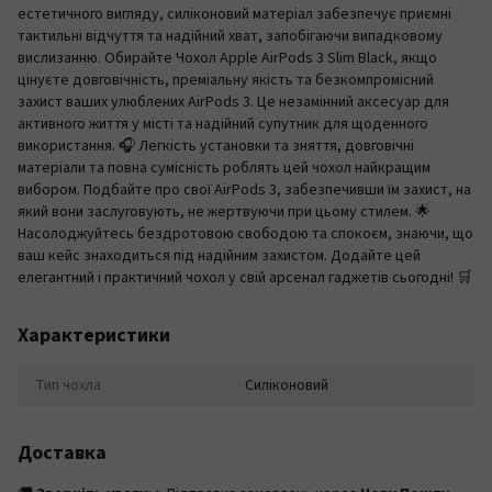
естетичного вигляду, силіконовий матеріал забезпечує приємні
тактильні відчуття та надійний хват, запобігаючи випадковому
вислизанню. Обирайте Чохол Apple AirPods 3 Slim Black, якщо
цінуєте довговічність, преміальну якість та безкомпромісний
захист ваших улюблених AirPods 3. Це незамінний аксесуар для
активного життя у місті та надійний супутник для щоденного
використання. 🎧 Легкість установки та зняття, довговічні
матеріали та повна сумісність роблять цей чохол найкращим
вибором. Подбайте про свої AirPods 3, забезпечивши їм захист, на
який вони заслуговують, не жертвуючи при цьому стилем. 🌟
Насолоджуйтесь бездротовою свободою та спокоєм, знаючи, що
ваш кейс знаходиться під надійним захистом. Додайте цей
елегантний і практичний чохол у свій арсенал гаджетів сьогодні! 🛒
Характеристики
Тип чохла
Силіконовий
Доставка