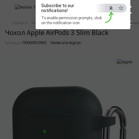
×
Subscribe to our
notifications!
To enable permission prompts, click
ESC
Каталог
Аксесуари для смартфонів
Аксесуари для смартфонів
on the notification icon
Чохол Apple AirPods 3 Slim Black
Артикул:
П0000019901
Написати відгук