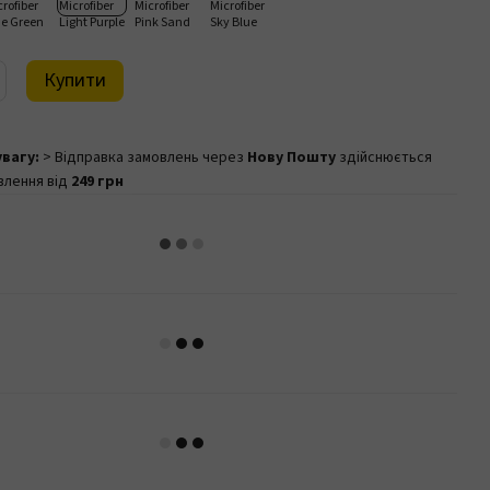
Купити
увагу:
> Відправка замовлень через
Нову Пошту
здійснюється
влення від
249 грн