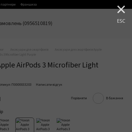
×
 партнери
Франшиза
ESC
амовлень (0956510819)
лог
Аксесуари для смартфонів
Аксесуари для смартфонів Apple
s 3 Microfiber Light Purple
pple AirPods 3 Microfiber Light
ртикул: П0000033203
Написати відгук
н
Порівняти
В бажання
ір