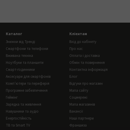
Каталог
Клієнтам
Знижки від Тренді
Вхід до кабінету
Смартфони та телефони
Про нас
Вживана техніка
Оплата і доставка
Ноутбуки та планшети
Обмін та повернення
Смарт-годинники
Контактна інформація
Аксесуари для смартфонів
Блог
Комп’ютери та периферія
Відгуки про магазин
Програмне забезпечення
Мапа сайту
Геймінг
Соцмережі
Зарядка та живлення
Мапа магазинів
Навушники та аудіо
Вакансії
Енергостійкість
Наші партнери
ТВ та Smart TV
Франшиза