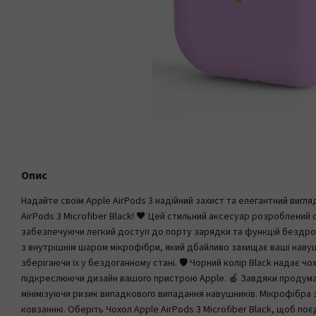
Опис
Надайте своїм Apple AirPods 3 надійний захист та елегантний вигл
AirPods 3 Microfiber Black! 🖤 Цей стильний аксесуар розроблений с
забезпечуючи легкий доступ до порту зарядки та функцій бездрото
з внутрішнім шаром мікрофібри, який дбайливо захищає ваші навуш
зберігаючи їх у бездоганному стані. 🛡️ Чорний колір Black надає ч
підкреслюючи дизайн вашого пристрою Apple. 🍎 Завдяки продуман
мінімізуючи ризик випадкового випадання навушників. Мікрофібра з
ковзанню. Оберіть Чохол Apple AirPods 3 Microfiber Black, щоб п