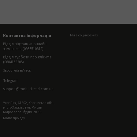
Контактна інформація
Ми в соцмережах
Відділ підтримки онлайн
замовлень (0956510819)
Відділ турботи про клієнтів
(0684163305)
Зворотній зв'язок
Telegram
support@mobiletrend.com.ua
Україна, 61202, Харківська обл.,
місто Харків, вул. Мисли
Мирослава, будинок 36
Мапа проїзду