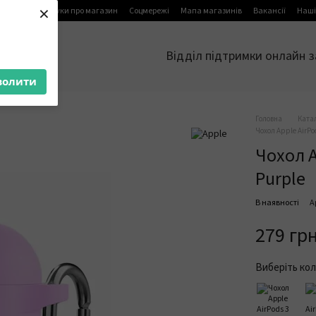
×
я
Блог
Відгуки про магазин
Соцмережі
Мапа магазинів
Вакансії
Наші
Відділ підтримки онлайн з
волити
Головна
Ката
Чохол Apple AirPod
Чохол A
Purple
В наявності
А
279 гр
Виберіть кол