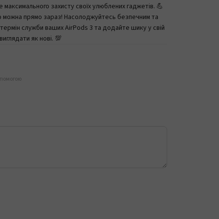
не максимального захисту своїх улюблених гаджетів. 💪
ною можна прямо зараз! Насолоджуйтесь безпечним та
ермін служби ваших AirPods 3 та додайте шику у свій
иглядати як нові. 💯
опомогою