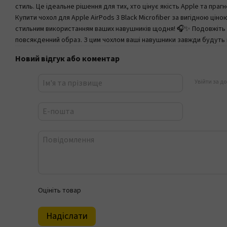
стиль. Це ідеальне рішення для тих, хто цінує якість Apple та праг
Купити чохол для Apple AirPods 3 Black Microfiber за вигідною ці
стильним використанням ваших навушників щодня! 🎧✨ Подовжіть т
повсякденний образ. З цим чохлом ваші навушники завжди будуть в
Новий відгук або коментар
Увійти за д
Оцініть товар
Надіслати