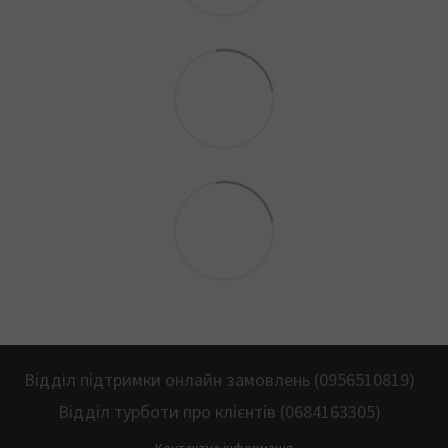
Відділ підтримки онлайн замовлень (0956510819)
Відділ турботи про клієнтів (0684163305)