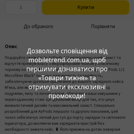
Купити
До обраного
Порівняти
Опис
Дозвольте сповіщення від
Подаруйте своїм Apple AirPods 1/2 неперевершений захист та
mobiletrend.com.ua, щоб
відчуття преміум-класу з мікрофібровим чохлом у класичному
першими дізнаватися про
чорному кольорі! 🖤 Стильний аксесуар "Чохол Apple AirPods 1/2
Microfiber Black" поєднує елегантність та надійність,
«Товари тижня» та
забезпечуючи ідеальне прилягання до вашого зарядного кейса.
отримувати ексклюзивні
М'яка, але міцна мікрофібра найвищої якості захищає від
подряпин, пилу та легких ударів, зберігаючи ваші навушники у
промокоди!
первозданному стані. Це ідеальний вибір для тих, хто цінує
мінімалістичний дизайн та максимальний захист. Спеціально
розроблений для AirPods першого та другого покоління, цей
чохол забезпечує легкий доступ до порту зарядки та світлового
індикатора, дозволяючи вам заряджати пристрій без
необхідності знімати кейс. 🔋 Його приємна на дотик поверхня