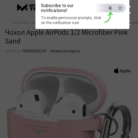
×
Subscribe to our
notifications!
To enable permission prompts, click
ESC
Каталог
Аксесуари для смартфонів
Аксесуари для смартфонів
on the notification icon
Чохол Apple AirPods 1/2 Microfiber Pink
Sand
Артикул:
П0000033197
Написати відгук