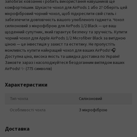
запобігає ковзанню і робить використання навушників ще
комфортнішим. Шукаєте чохол для AirPods 1 або 2? Оберіть цей
мікрофібровий чорний чохол, щоб підкреслити свій стиль і
забезпечити довговічність вашого улюбленого гаджета. Чохол
силіконовий з мікрофіброю для AirPods 1/2 Black — це ваш
щоденний супутник, який гарантує безпеку та зручність. Купити
чорний чохол для Apple AirPods 1/2 Microfiber Black за вигідною
ціною — це інвестиція у захист та естетику. Не пропустіть
можливість купити найкращий чохол для ваших AirPods! 🎧
Доступна ціна, висока якість та швидка доставка по Україні!
Замовте зараз і насолоджуйтеся бездоганним виглядом ваших
AirPods! ✨ (775 символів)
Характеристики
Тип чохла
Силіконовий
Особливості чохла
З мікрофіброю
Доставка