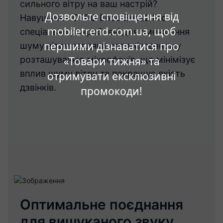
сильного вітру на ваш настрій?
Дозвольте сповіщення від
Навушники OPPO Enco Buds2 Pro
mobiletrend.com.ua, щоб
спеціально розроблені для зменшення
першими дізнаватися про
шуму вітру завдяки оптимізованому
розташуванню мікрофонів, що мінімізує
«Товари тижня» та
вплив шуму вітру та покращує якість
отримувати ексклюзивні
дзвінків.
промокоди!
Оптимальне поєднання
для вишуканого звуку