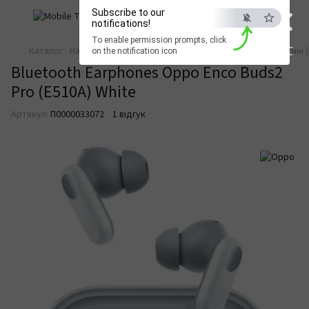
×
Subscribe to our
notifications!
To enable permission prompts, click
ESC
Каталог
Навушники та аудіо
Бездротові навушники
Вакуумні 
on the notification icon
Bluetooth Earphones Oppo Enco Buds2
Pro (E510A) White
Артикул:
П0000033072
1 відгук