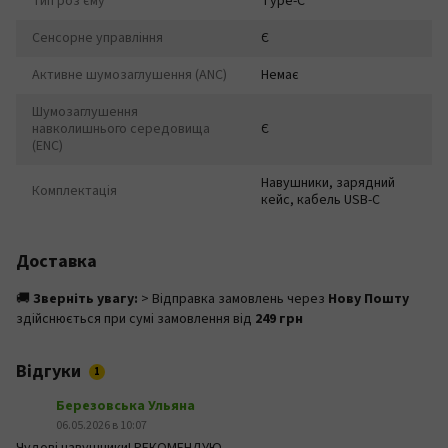
Тип роз'єму
Type-C
Сенсорне управління
Є
Активне шумозаглушення (ANC)
Немає
Шумозаглушення
навколишнього середовища
Є
(ENC)
Навушники, зарядний
Комплектація
кейс, кабель USB-C
Доставка
🚚
Зверніть увагу:
> Відправка замовлень через
Нову Пошту
здійснюється при сумі замовлення від
249 грн
Відгуки
1
Березовська Ульяна
06.05.2026 в 10:07