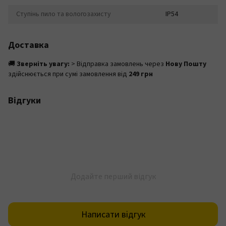
Ступінь пило та вологозахисту
IP54
Доставка
🚚
Зверніть увагу:
> Відправка замовлень через
Нову Пошту
здійснюється при сумі замовлення від
249 грн
Відгуки
Додайте перший відгук
Написати відгук