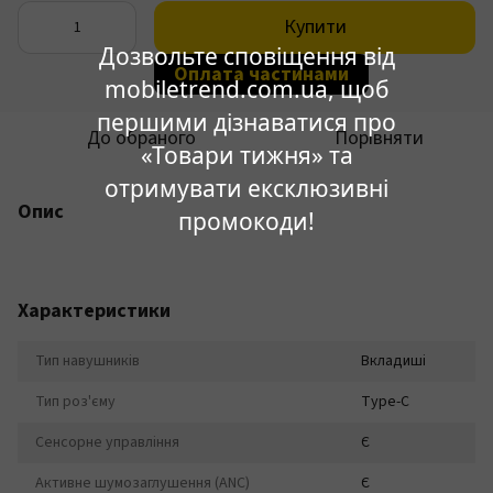
Купити
Дозвольте сповіщення від
Оплата частинами
mobiletrend.com.ua, щоб
першими дізнаватися про
До обраного
Порівняти
«Товари тижня» та
отримувати ексклюзивні
Опис
промокоди!
Характеристики
Тип навушників
Вкладиші
Тип роз'єму
Type-C
Сенсорне управління
Є
Активне шумозаглушення (ANC)
Є