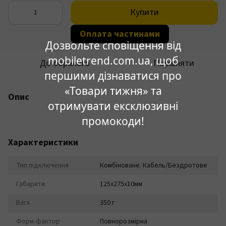
Купити
Оплата частинами
Дозвольте сповіщення від
mobiletrend.com.ua, щоб
До обраного
Порівняти
першими дізнаватися про
«Товари тижня» та
Опис
отримувати ексклюзивні
промокоди!
Характеристики
Тип підключення
Комбіноване. Кабель/Бездротове
Габарити
125х275х10мм
Вага
350 г
Форм-фактор
Повнорозмірна