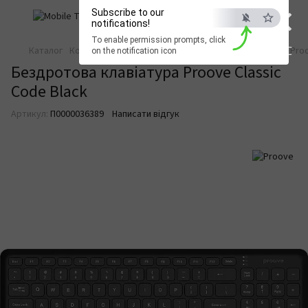
×
Subscribe to our
notifications!
To enable permission prompts, click
ESC
Каталог
Комп’ютери та периферія
Клавіатури
Клавіатури Pro
on the notification icon
Бездротова клавіатура Proove Classic
Code Black
Артикул:
П0000036389
Написати відгук