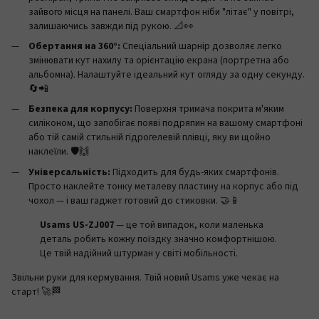
зайвого місця на панелі. Ваш смартфон ніби "літає" у повітрі,
залишаючись завжди під рукою. 📐👀
Обертання на 360°:
Спеціальний шарнір дозволяє легко
змінювати кут нахилу та орієнтацію екрана (портретна або
альбомна). Налаштуйте ідеальний кут огляду за одну секунду.
🔄📲
Безпека для корпусу:
Поверхня тримача покрита м'яким
силіконом, що запобігає появі подряпин на вашому смартфоні
або тій самій стильній гідрогелевій плівці, яку ви щойно
наклеїли. 🛡️🙌
Універсальність:
Підходить для будь-яких смартфонів.
Просто наклейте тонку металеву пластину на корпус або під
чохол — і ваш гаджет готовий до стиковки. 🤝📱
Usams US-ZJ007
— це той випадок, коли маленька
деталь робить кожну поїздку значно комфортнішою.
Це твій надійний штурман у світі мобільності.
Звільни руки для кермування. Твій новий Usams уже чекає на
старт! 🚀🏁