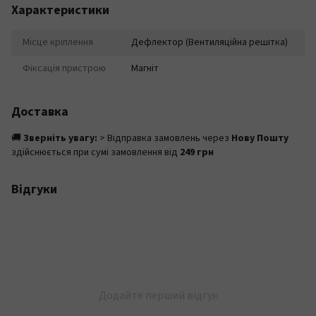
Характеристики
Місце кріплення
Дефлектор (Вентиляційна решітка)
Фіксація пристрою
Магніт
Доставка
🚚
Зверніть увагу:
> Відправка замовлень через
Нову Пошту
здійснюється при сумі замовлення від
249 грн
Відгуки
Додайте перший відгук