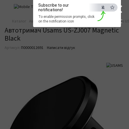
×
Subscribe to our
notifications!
To enable permission prompts, click
ESC
Каталог
Автотовари
Автотовари USAMS
Автотримач Usams US
on the notification icon
Автотримач Usams US-ZJ007 Magnetic
Black
Артикул:
П0000012691
Написати відгук