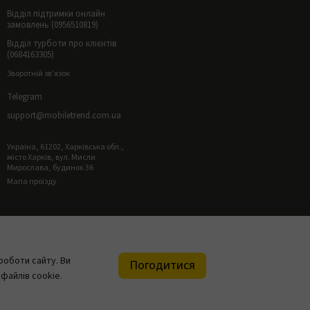
Відділ підтримки онлайн
замовлень (0956510819)
Відділ турботи про клієнтів
(0684163305)
Зворотній зв'язок
Telegram
support@mobiletrend.com.ua
Україна, 61202, Харківська обл.,
місто Харків, вул. Мисли
Мирослава, будинок 36
Мапа проїзду
роботи сайту. Ви
Погодитися
файлів cookie.