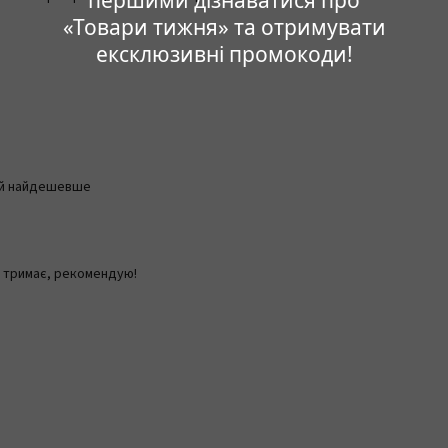
першими дізнаватися про
«Товари тижня» та отримувати
ексклюзивні промокоди!
е й найдешевше
о тримає, рекомендую!