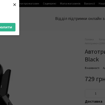
×
я
Блог
Відгуки про магазин
Соцмережі
Мапа магазинів
Вакансії
Наші
Відділ підтримки онлайн з
волити
Головна
Ката
Автотримач LDNIO
Автотр
Black
В наявності
А
729 гр
Доставка