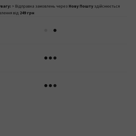
увагу:
> Відправка замовлень через
Нову Пошту
здійснюється
влення від
249 грн