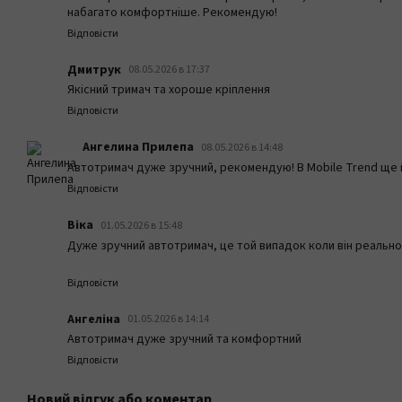
набагато комфортніше. Рекомендую!
Відповісти
Дмитрук
08.05.2026 в 17:37
Якісний тримач та хороше кріплення
Відповісти
Ангелина Прилепа
08.05.2026 в 14:48
Автотримач дуже зручний, рекомендую! В Mobile Trend щ
Відповісти
Віка
01.05.2026 в 15:48
Дуже зручний автотримач, це той випадок коли він реальн
Відповісти
Ангеліна
01.05.2026 в 14:14
Автотримач дуже зручний та комфортний
Відповісти
Новий відгук або коментар