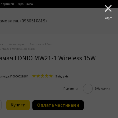
×
 партнери
Франшиза
ESC
амовлень (0956510819)
лог
Автотовари
Автотовари LDnio
 MW21-1 Wireless 15W Black
имач LDNIO MW21-1 Wireless 15W
ртикул: П0000029284
5 відгуків
н
Порівняти
В бажання
Купити
Оплата частинами