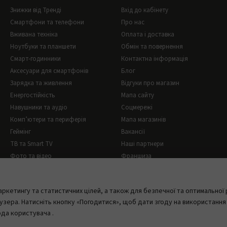
Знижки від Тренді
Вхід до кабінету
Смартфони та телефони
Про нас
Вживана техніка
Оплата і доставка
Ноутбуки та планшети
Обмін та повернення
Смарт-годинники
Контактна інформація
Аксесуари для смартфонів
Блог
Зарядка та живлення
Відгуки про магазин
Енергостійкість
Мапа сайту
Навушники та аудіо
Соцмережі
Комп’ютери та периферія
Мапа магазинів
Геймінг
Вакансії
ТВ та Smart TV
Наші партнери
Фото та відео
Франшиза
Побутова техніка
Кабелі та перехідники
ркетингу та статистичних цілей, а також для безпечної та оптимальної 
Автотовари
зера. Натисніть кнопку «Погодитися», щоб дати згоду на використання 
ода користувача
.