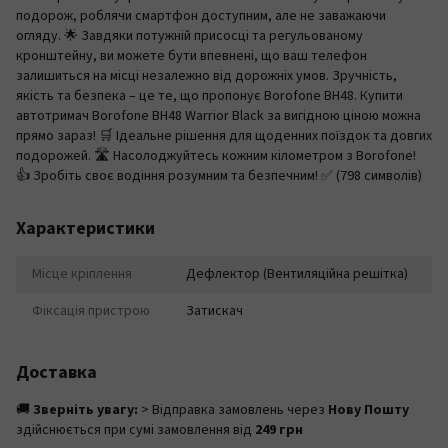
подорож, роблячи смартфон доступним, але не заважаючи
огляду. 🌟 Завдяки потужній присосці та регульованому
кронштейну, ви можете бути впевнені, що ваш телефон
залишиться на місці незалежно від дорожніх умов. Зручність,
якість та безпека – це те, що пропонує Borofone BH48. Купити
автотримач Borofone BH48 Warrior Black за вигідною ціною можна
прямо зараз! 🛒 Ідеальне рішення для щоденних поїздок та довгих
подорожей. 🛣️ Насолоджуйтесь кожним кілометром з Borofone!
👍 Зробіть своє водіння розумним та безпечним! ✅ (798 символів)
Характеристики
Місце кріплення
Дефлектор (Вентиляційна решітка)
Фіксація пристрою
Затискач
Доставка
🚚
Зверніть увагу:
> Відправка замовлень через
Нову Пошту
здійснюється при сумі замовлення від
249 грн