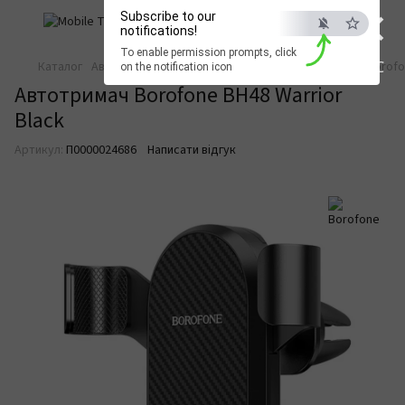
×
Subscribe to our
notifications!
To enable permission prompts, click
ESC
Каталог
Автотовари
Автотовари Borofone
Автотримач Borofon
on the notification icon
Автотримач Borofone BH48 Warrior
Black
Артикул:
П0000024686
Написати відгук