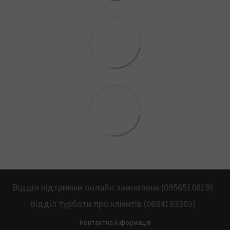
Відділ підтримки онлайн замовлень (0956510819)
Відділ турботи про клієнтів (0684163305)
Контактна інформація