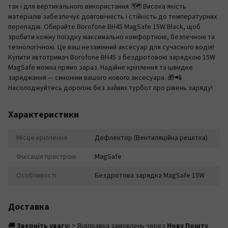
так і для вертикального використання. 🗺️ Висока якість
матеріалів забезпечує довговічність і стійкість до температурних
перепадів. Обирайте Borofone BH45 MagSafe 15W Black, щоб
зробити кожну поїздку максимально комфортною, безпечною та
технологічною. Це ваш незамінний аксесуар для сучасного водія!
Купити автотримач Borofone BH45 з бездротовою зарядкою 15W
MagSafe можна прямо зараз. Надійне кріплення та швидке
заряджання — синоніми вашого нового аксесуара. 🎁📲
Насолоджуйтесь дорогою без зайвих турбот про рівень заряду!
Характеристики
Місце кріплення
Дефлектор (Вентиляційна решітка)
Фіксація пристрою
MagSafe
Особливості
Бездротова зарядка MagSafe 15W
Доставка
🚚
Зверніть увагу:
> Відправка замовлень через
Нову Пошту