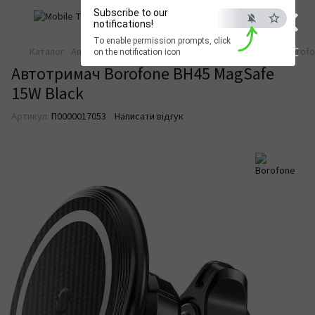
×
Subscribe to our
notifications!
To enable permission prompts, click
ESC
Каталог
Автотовари
Автотовари Borofone
Автотримач Borofo
on the notification icon
Автотримач Borofone BH45 MagSafe
15W Black
Артикул:
П0000017053
Написати відгук