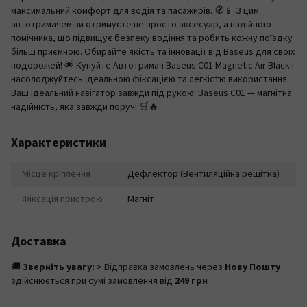
максимальний комфорт для водія та пасажирів. 🧭📱 З цим
автотримачем ви отримуєте не просто аксесуар, а надійного
помічника, що підвищує безпеку водіння та робить кожну поїздку
більш приємною. Обирайте якість та інновації від Baseus для своїх
подорожей! 🌟 Купуйте Автотримач Baseus C01 Magnetic Air Black і
насолоджуйтесь ідеальною фіксацією та легкістю використання.
Ваш ідеальний навігатор завжди під рукою! Baseus C01 — магнітна
надійність, яка завжди поруч! 🛒🔥
Характеристики
Місце кріплення
Дефлектор (Вентиляційна решітка)
Фіксація пристрою
Магніт
Доставка
🚚
Зверніть увагу:
> Відправка замовлень через
Нову Пошту
здійснюється при сумі замовлення від
249 грн