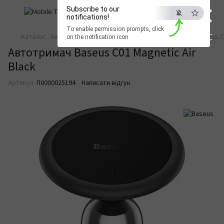
×
Subscribe to our
notifications!
To enable permission prompts, click
ESC
Каталог
Автотовари
Автотовари Baseus
Автотримач Baseus C0
on the notification icon
Автотримач Baseus C01 Magnetic Air
Black
Артикул:
П0000025194
Написати відгук