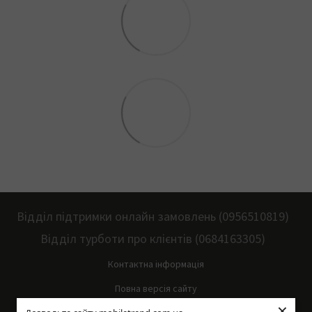
Відділ підтримки онлайн замовлень (0956510819)
Відділ турботи про клієнтів (0684163305)
Контактна інформація
Повна версія сайту
×