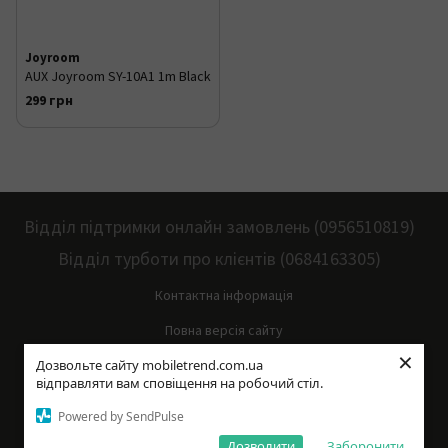
Joyroom
AUX Joyroom SY-10A1 1m Black
299 грн
Відділ підтримки онлайн замовлень (0956510819)
Відділ турботи про клієнтів (0684163305)
Контактна інформація
Повна версія сайту
×
Дозвольте сайту mobiletrend.com.ua
Мапа сайту
відправляти вам сповіщення на робочий стіл.
© 2014—2026
Powered by SendPulse
Укр
Рус
Дозволити
Заборонити