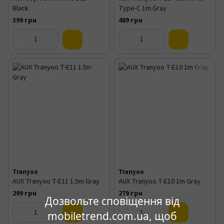
Black
Type-C 1m Gray
399 грн
489 грн
Tranyoo
Tranyoo
AUX Tranyoo T-E11 1.5m Gray
AUX Tranyoo T-E10 1m Gray
299 грн
279 грн
Дозвольте сповіщення від
mobiletrend.com.ua, щоб