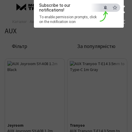
×
Subscribe to our
notifications!
To enable permission prompts, click
ESC
Каталог
Автотовари
Кабелі в авто
AUX
on the notification icon
AUX
Фільтр
За популярністю
Joyroom
Tranyoo
AUX Joyroom SY-A08 1.2m
AUX Tranyoo T-E14 3.5mm to