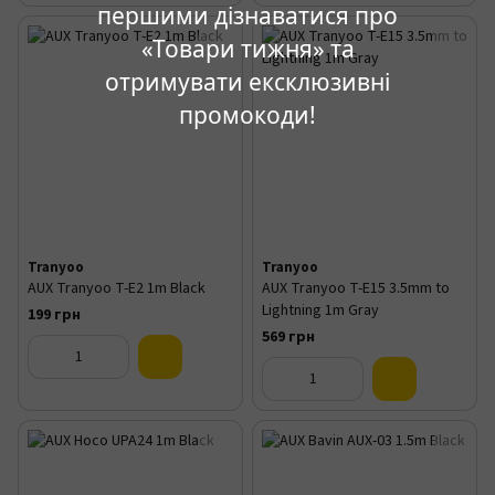
першими дізнаватися про
«Товари тижня» та
отримувати ексклюзивні
промокоди!
Tranyoo
Tranyoo
AUX Tranyoo T-E2 1m Black
AUX Tranyoo T-E15 3.5mm to
Lightning 1m Gray
199 грн
569 грн