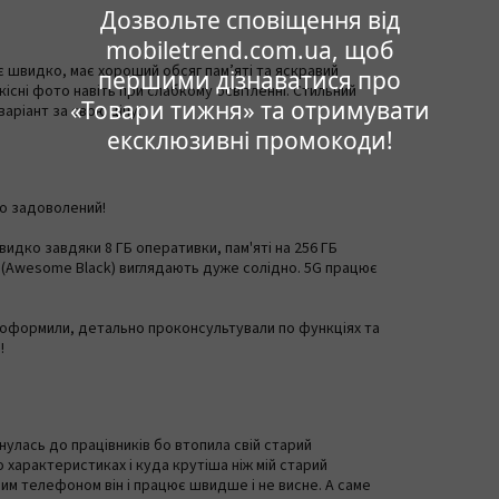
Дозвольте сповіщення від
mobiletrend.com.ua, щоб
 швидко, має хороший обсяг пам’яті та яскравий
першими дізнаватися про
існі фото навіть при слабкому освітленні. Стильний
«Товари тижня» та отримувати
аріант за свою ціну.
ексклюзивні промокоди!
но задоволений!
идко завдяки 8 ГБ оперативки, пам'яті на 256 ГБ
н (Awesome Black) виглядають дуже солідно. 5G працює
о оформили, детально проконсультували по функціях та
!
нулась до працівників бо втопила свій старий
 характеристиках і куда крутіша ніж мій старий
им телефоном він і працює швидше і не висне. А саме