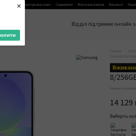
×
я
Блог
Відгуки про магазин
Соцмережі
Мапа магазинів
Вакансії
Наші
Відділ підтримки онлайн з
волити
Головна
Ката
Samsung Samsun
Вживан
8/256G
Немає в наявно
14 129
Виберіть кол