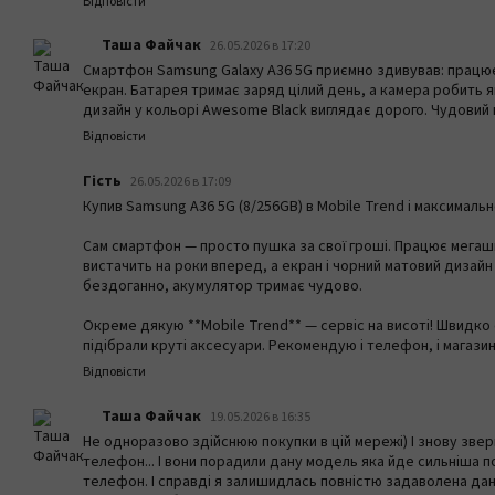
Відповісти
Таша Файчак
26.05.2026 в 17:20
Смартфон Samsung Galaxy A36 5G приємно здивував: працює
екран. Батарея тримає заряд цілий день, а камера робить як
дизайн у кольорі Awesome Black виглядає дорого. Чудовий в
Відповісти
Гість
26.05.2026 в 17:09
Купив Samsung A36 5G (8/256GB) в Mobile Trend і максималь
Сам смартфон — просто пушка за свої гроші. Працює мегашв
вистачить на роки вперед, а екран і чорний матовий дизай
бездоганно, акумулятор тримає чудово.
Окреме дякую **Mobile Trend** — сервіс на висоті! Швидк
підібрали круті аксесуари. Рекомендую і телефон, і магазин
Відповісти
Таша Файчак
19.05.2026 в 16:35
Не одноразово здійснюю покупки в цій мережі) І знову звер
телефон... І вони порадили дану модель яка йде сильніша по
телефон. І справді я залишидлась повністю задаволена дан