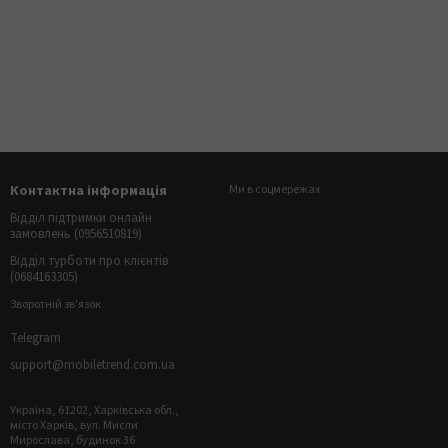
Контактна інформація
Ми в соцмережах
Відділ підтримки онлайн
замовлень (0956510819)
Відділ турботи про клієнтів
(0684163305)
Зворотній зв'язок
Telegram
support@mobiletrend.com.ua
Україна, 61202, Харківська обл.,
місто Харків, вул. Мисли
Мирослава, будинок 36