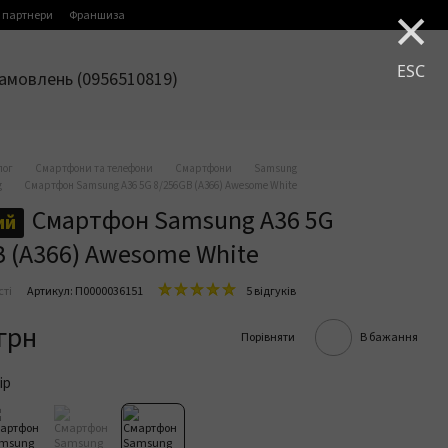
×
 партнери
Франшиза
ESC
амовлень (0956510819)
лог
Смартфони та телефони
Смартфони
Samsung
g
Смартфон Samsung A36 5G 8/256GB (A366) Awesome White
Смартфон Samsung A36 5G
ий
B (A366) Awesome White
сті
Артикул: П0000036151
5 відгуків
 грн
Порівняти
В бажання
ір