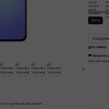
Вбудована п
256 ГБ
Повідоми
Доставка
🚚
Зверніть 
при сумі замо
ції та гарний дизайн дякую!