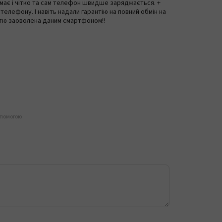
має і чітко та сам телефон швидше заряджається. +
 телефону. І навіть надали гарантію на повний обмін на
стю заоволена даним смартфоном!!
опомогою