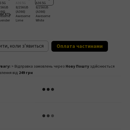
ам'ять
ти, коли з'явиться
Оплата частинами
увагу:
> Відправка замовлень через
Нову Пошту
здійснюється
влення від
249 грн