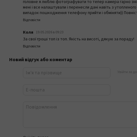
головне я люблю фотографувати то тепер камера гарно зні
мені і все налаштували і перенесли дані навіть з утопленого
випадок пошкодження телефону прийти і обміняти)) Повні
Відповісти
Коля
19.05.2026 в 09:23
За свої гроші топ із топ. Якість на висоті, дякую за пораду!
Відповісти
Новий відгук або коментар
Увійти за д