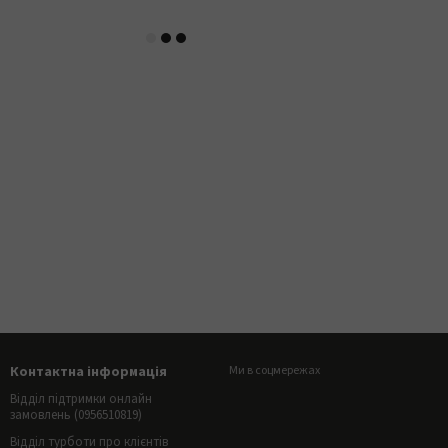
Контактна інформація
Ми в соцмережах
Відділ підтримки онлайн
замовлень (0956510819)
Відділ турботи про клієнтів