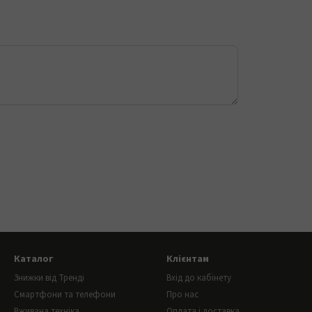
Каталог
Клієнтам
Знижки від Тренді
Вхід до кабінету
Смартфони та телефони
Про нас
Вживана техніка
Оплата і доставка