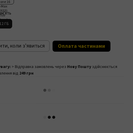
ам'ять
12 ГБ
ти, коли з'явиться
Оплата частинами
увагу:
> Відправка замовлень через
Нову Пошту
здійснюється
влення від
249 грн