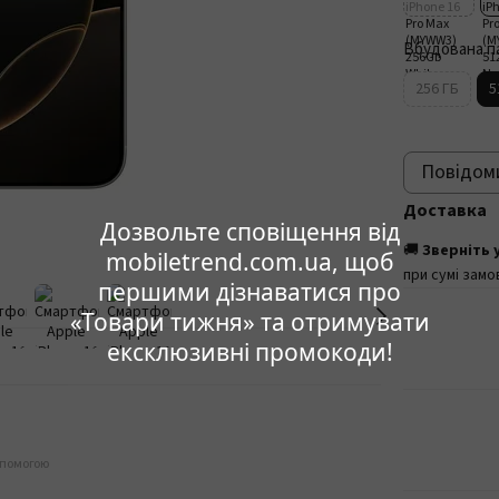
Вбудована п
256 ГБ
5
Повідоми
Доставка
Дозвольте сповіщення від
🚚
Зверніть 
mobiletrend.com.ua, щоб
при сумі замо
першими дізнаватися про
«Товари тижня» та отримувати
ексклюзивні промокоди!
опомогою