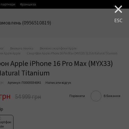
×
 партнери
Франшиза
ESC
амовлень (0956510819)
лог
Вживана техніка
Вживані смартфони Apple
ни Apple Apple
Смартфон Apple iPhone 16 Pro Max (MYX33) 512Gb Natural Titanium
н Apple iPhone 16 Pro Max (MYX33)
atural Titanium
сті
Артикул: П0000034841
Написати відгук
 грн
54 999 грн
Порівняти
В бажання
ір