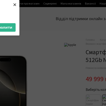
×
я
Блог
Відгуки про магазин
Соцмережі
Мапа магазинів
Вакансії
Наші
Відділ підтримки онлайн з
волити
Головна
Ката
Вживані смартфо
Смартфо
512Gb N
Немає в наявно
49 999
Виберіть кол