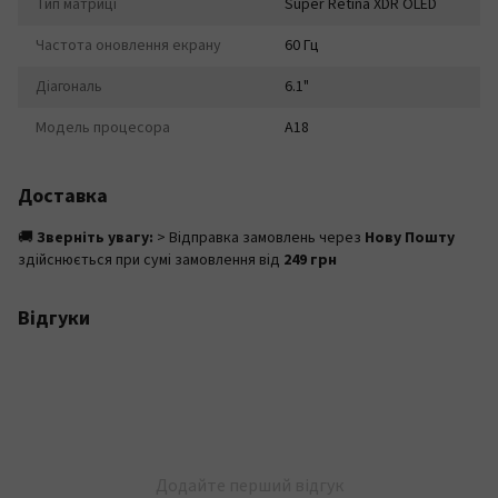
Тип матриці
Super Retina XDR OLED
Частота оновлення екрану
60 Гц
Діагональ
6.1"
Модель процесора
A18
Доставка
🚚
Зверніть увагу:
> Відправка замовлень через
Нову Пошту
здійснюється при сумі замовлення від
249 грн
Відгуки
Додайте перший відгук