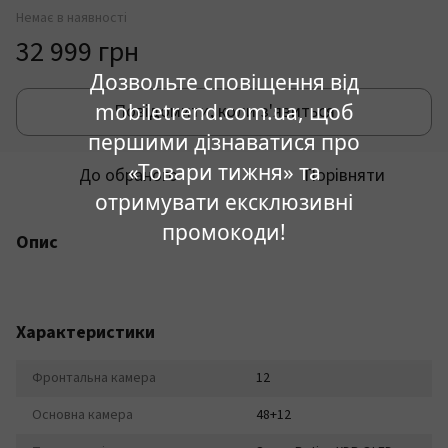
Немає в наявності
32 999 грн
Дозвольте сповіщення від
mobiletrend.com.ua, щоб
Повідомити, коли з'явиться
першими дізнаватися про
«Товари тижня» та
До обраного
Порівняти
отримувати ексклюзивні
промокоди!
Опис
Характеристики
Фронтальна камера
12
Основна камера
48+12