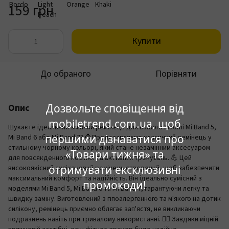
159 грн
Купити
До обраного
Порівняти
Дозвольте сповіщення від
Опис
mobiletrend.com.ua, щоб
Шукаєте ідеальний змінний ремінець для вашого Xiaomi Mi Band 5,
першими дізнаватися про
Mi Band 6 або Mi Band 7? ⌚️ Представляємо класичний ремінець у
стильному чорному кольорі, який стане незамінним аксесуаром
«Товари тижня» та
для повсякденного носіння та активних тренувань. 💪 Цей
отримувати ексклюзивні
високоякісний силіконовий ремінець створений, щоб забезпечити
максимальний комфорт та надійність. Він ідеально сумісний з
промокоди!
моделями Mi Band 5, Mi Band 6 та Mi Band 7, гарантуючи легку та
швидку заміну. Виготовлений з гіпоалергенного та м'якого на дотик
силікону, ремінець приємно облягає зап'ястя, не викликаючи
подразнень навіть при тривалому використанні. 🏃‍♂️ Завдяки міцній