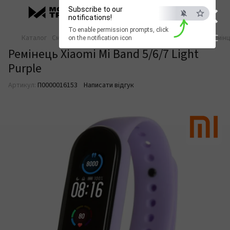
×
Subscribe to our
notifications!
To enable permission prompts, click
ESC
Каталог
Смарт-годинники
Ремінці для смарт-годинників
Ремінц
on the notification icon
Ремінець Xiaomi Mi Band 5/6/7 Light
Purple
Артикул:
П0000016153
Написати відгук