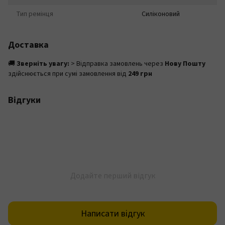
Тип ремінця
Силіконовий
Доставка
🚚
Зверніть увагу:
> Відправка замовлень через
Нову Пошту
здійснюється при сумі замовлення від
249 грн
Відгуки
Додайте перший відгук
Написати відгук