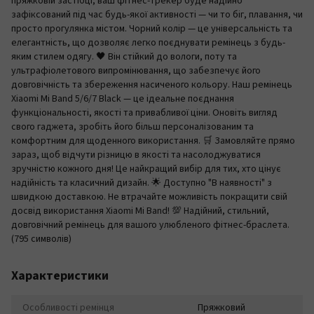
пряжковій застібці, ваш фітнес-трекер буде надійно
зафіксований під час будь-якої активності — чи то біг, плавання, чи
просто прогулянка містом. Чорний колір — це універсальність та
елегантність, що дозволяє легко поєднувати ремінець з будь-
яким стилем одягу. 🖤 Він стійкий до вологи, поту та
ультрафіолетового випромінювання, що забезпечує його
довговічність та збереження насиченого кольору. Наш ремінець
Xiaomi Mi Band 5/6/7 Black — це ідеальне поєднання
функціональності, якості та привабливої ціни. Оновіть вигляд
свого гаджета, зробіть його більш персоналізованим та
комфортним для щоденного використання. 🛒 Замовляйте прямо
зараз, щоб відчути різницю в якості та насолоджуватися
зручністю кожного дня! Це найкращий вибір для тих, хто цінує
надійність та класичний дизайн. 🌟 Доступно "В наявності" з
швидкою доставкою. Не втрачайте можливість покращити свій
досвід використання Xiaomi Mi Band! 💯 Надійний, стильний,
довговічний ремінець для вашого улюбленого фітнес-браслета.
(795 символів)
Характеристики
Особливості ремінця
Пряжковий