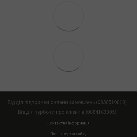
Відділ підтримки онлайн замовлень (0956510819)
Відділ турботи про клієнтів (0684163305)
Контактна інформація
Повна версія сайту