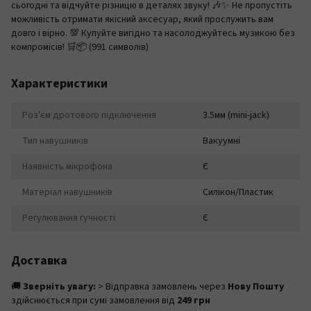
сьогодні та відчуйте різницю в деталях звуку! 🎶✨ Не пропустіть
можливість отримати якісний аксесуар, який прослужить вам
довго і вірно. 💯 Купуйте вигідно та насолоджуйтесь музикою без
компромісів! 🛒📦 (991 символів)
Характеристики
Роз'єм дротового підключення
3.5мм (mini-jack)
Тип навушників
Вакуумні
Наявність мікрофона
Є
Матеріал навушників
Силікон/Пластик
Регулювання гучності
Є
Доставка
🚚
Зверніть увагу:
> Відправка замовлень через
Нову Пошту
здійснюється при сумі замовлення від
249 грн