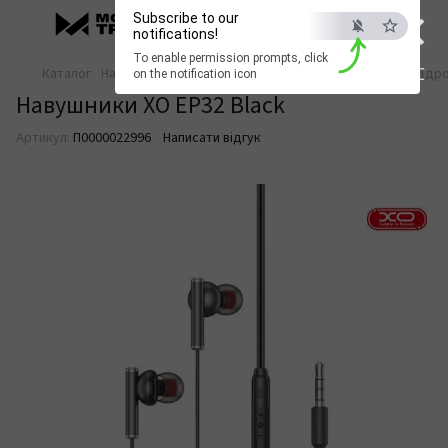
×
Subscribe to our
notifications!
To enable permission prompts, click
ESC
Каталог
Навушники та аудіо
Дротові навушники
Вакуумні (дро
on the notification icon
Навушники XO EP32 Black
Артикул:
П0000022996
Написати відгук