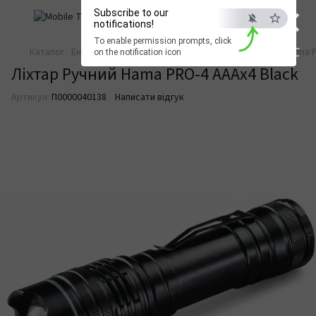
×
Subscribe to our
notifications!
To enable permission prompts, click
ESC
Каталог
Енергостійкість
Ліхтарі та лампи
Ліхтар Ручний Hama 
on the notification icon
Ліхтар Ручний Hama PRO-4 AAAx4 Black
Артикул:
П0000040138
Написати відгук