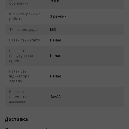
205 м
освітлення
Кількість режимів
3 режими
роботи
Тип світлодіода
LED
Наявність магніту
Немає
Наявність
фокусування
Немає
променя
Наявність
індикатора
Немає
заряду
Кількість
елементів
4xAAA
живлення
Доставка