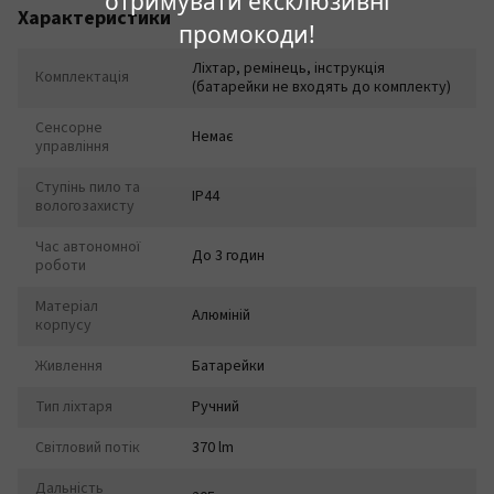
отримувати ексклюзивні
Характеристики
промокоди!
Ліхтар, ремінець, інструкція
Комплектація
(батарейки не входять до комплекту)
Сенсорне
Немає
управління
Ступінь пило та
IP44
вологозахисту
Час автономної
До 3 годин
роботи
Матеріал
Алюміній
корпусу
Живлення
Батарейки
Тип ліхтаря
Ручний
Світловий потік
370 lm
Дальність