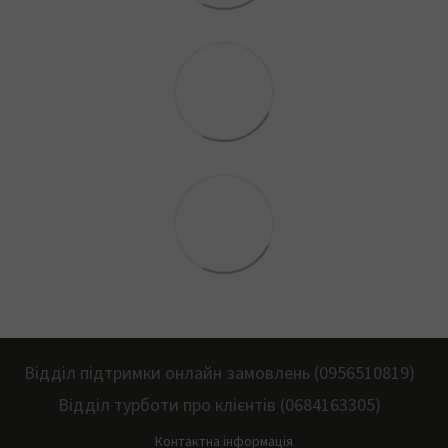
Відділ підтримки онлайн замовлень (0956510819)
Відділ турботи про клієнтів (0684163305)
Контактна інформація