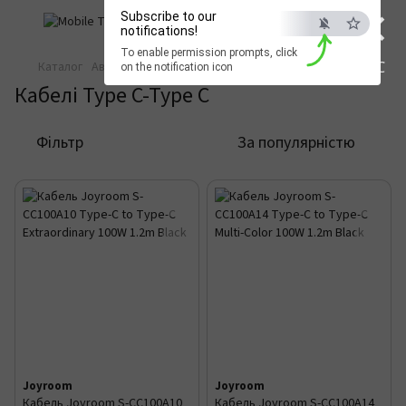
×
Subscribe to our
notifications!
To enable permission prompts, click
ESC
Каталог
Автотовари
Кабелі в авто
Кабелі Type C-Type C
on the notification icon
Кабелі Type C-Type C
Фільтр
За популярністю
Joyroom
Joyroom
Кабель Joyroom S-CC100A10
Кабель Joyroom S-CC100A14