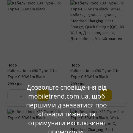
Hoco
Hoco
Кабель Hoco X90 Type-C to
Кабель Hoco X90 Type-C to
Type-C 60W 1m Black
Type-C 60W 1m Black
299 грн
299 грн
Дозвольте сповіщення від
mobiletrend.com.ua, щоб
першими дізнаватися про
«Товари тижня» та
отримувати ексклюзивні
промокоди!